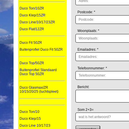
Duco Ton/10ZR
Postcode: *
Duco Klep/15ZR
Duco Line/10/17/23ZR
Duco Flat/12ZR
Woonplaats: *
Duco Fit 50ZR
Emailadres: *
Buitenprofiel Duco Fit 50ZR
Duco Top/50ZR
Telefoonnummer: *
Buitenprofiel Standaard
Duco Top 50ZR
Bericht:
Duco Glasmax/ZR
10/15/20/25 (luchtspleet)
Som 2+3=
Duco Ton/10
Duco Klep/15
Duco Line 10/17/23