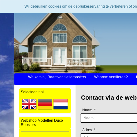
Wij gebruiken cookies om de gebruikerservaring te verbeteren of o
Welkom bij Raamventilatieroosters
Waarom ventileren?
Selecteer taal
Contact via de web
Naam: *
Webshop Modellen Duco
Roosters
Adres: *