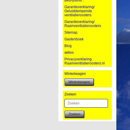
Bedrijfsinfo :
Garantieverklaring/
Geluiddempende
ventilatieroosters
Garantieverklaring/
Raamventilatieroosters
Sitemap
Gastenboek
Blog
akties
Privacyverklaring
Raamventilatieroosters.nl
Winkelwagen
Zoeken
Zoeken