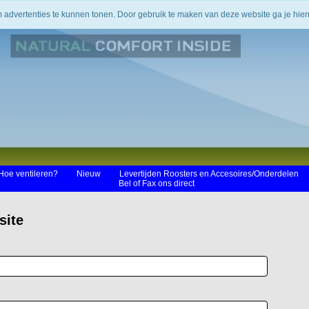
m advertenties te kunnen tonen. Door gebruik te maken van deze website ga je hi
Hoe ventileren?
Nieuw
Levertijden Roosters en Accesoires/Onderdelen
Bel of Fax ons direct
site