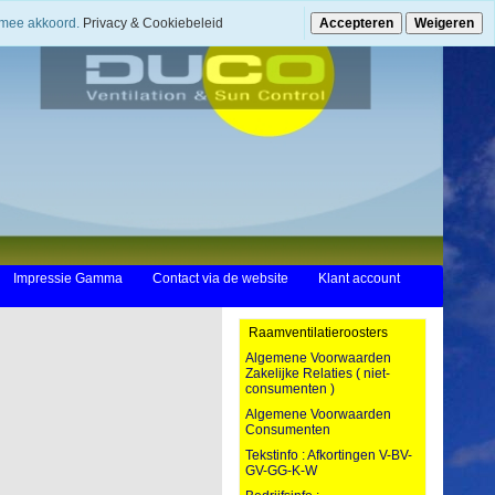
ermee akkoord.
Privacy & Cookiebeleid
Accepteren
Weigeren
Impressie Gamma
Contact via de website
Klant account
Raamventilatieroosters
Algemene Voorwaarden
Zakelijke Relaties ( niet-
consumenten )
Algemene Voorwaarden
Consumenten
Tekstinfo : Afkortingen V-BV-
GV-GG-K-W