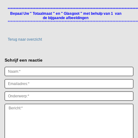
************************************************************************************
Bepaal Uw " Totaalmaat " en " Glasgoot " met behulp van 1 van
de bijgaande afbeeldingen
************************************************************************************
Terug naar overzicht
Schrijf een reactie