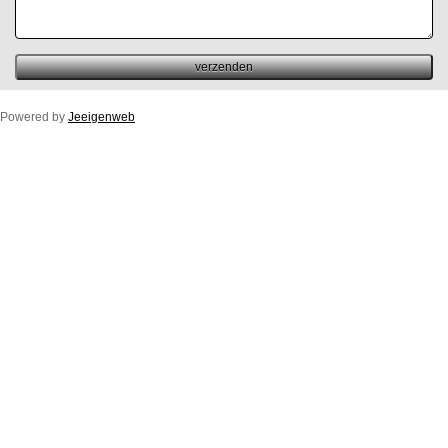
Powered by
Jeeigenweb
Duco Ton/10ZR
Duco Klep/15ZR
Duco Line/10/17/23ZR
Duco Flat/12ZR
Duco Fit 50ZR
Buitenprofiel Duco Fit 50ZR
Duco Top/50ZR
Buitenprofiel Standaard Duco Top 50ZR