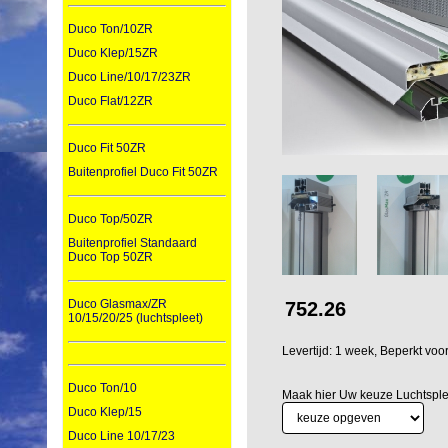
Duco Ton/10ZR
Duco Klep/15ZR
Duco Line/10/17/23ZR
Duco Flat/12ZR
Duco Fit 50ZR
Buitenprofiel Duco Fit 50ZR
Duco Top/50ZR
Buitenprofiel Standaard
Duco Top 50ZR
Duco Glasmax/ZR
752.26
10/15/20/25 (luchtspleet)
Levertijd: 1 week, Beperkt vo
Duco Ton/10
Maak hier Uw keuze Luchtsple
Duco Klep/15
Duco Line 10/17/23