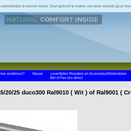
m advertenties te kunnen tonen. Door gebruik te maken van deze website ga je hi
Hoe ventileren?
Nieuw
Levertijden Roosters en Accesoires/Onderdelen
Bel of Fax ons direct
/20/25 duco300 Ral9010 ( Wit ) of Ral9001 ( Cr