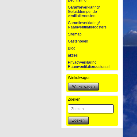
Bedrijfsinfo :
Garantieverklaring/
Geluiddempende
ventilatieroosters
Garantieverklaring/
Raamventilatieroosters
Sitemap
Gastenboek
Blog
akties
Privacyverklaring
Raamventilatieroosters.nl
Winkelwagen
Zoeken
Zoeken