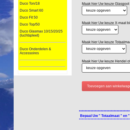
Duco Ton/18
Maak hier Uw keuze Glasgoot
Duco Smart 60
Duco Fit 50
Maak hier Uw keuze X-maat bij
Duco Top/50
Duco Glasmax 10/15/20/25
(luchtspleet)
Maak hier Uw keuze Totaalm
Duco Onderdelen &
Accessoires
Maak hier Uw keuze Hendel o
***********************************
Bepaal Uw " Totaalmaat " en "
***********************************