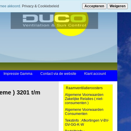
ermee akkoord.
Privacy & Cookiebeleid
Accepteren
Weigeren
Impressie Gamma
Contact via de website
Klant account
Raamventilatieroosters
eme ) 3201 t/m
Algemene Voorwaarden
Zakelijke Relaties ( niet-
consumenten )
Algemene Voorwaarden
Consumenten
Tekstinfo : Afkortingen V-BV-
GV-GG-K-W