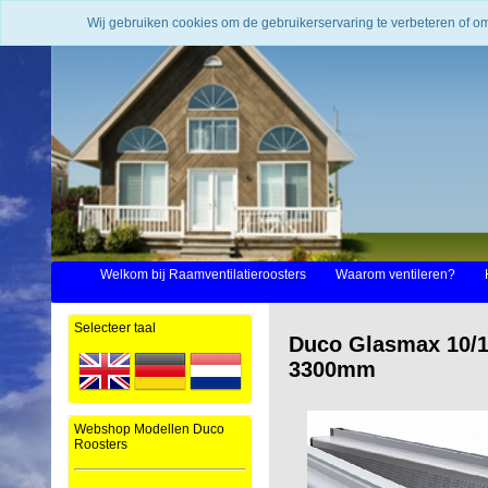
Wij gebruiken cookies om de gebruikerservaring te verbeteren of o
Welkom bij Raamventilatieroosters
Waarom ventileren?
Selecteer taal
Duco Glasmax 10/15
3300mm
Webshop Modellen Duco
Roosters