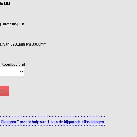
 in MM
 uitvoering CK
aat van 3201mm t/m 3300mm
f Koordbediend
*********************************************************************
 Glasgoot " met behulp van 1 van de bijgaande afbeeldingen
*********************************************************************