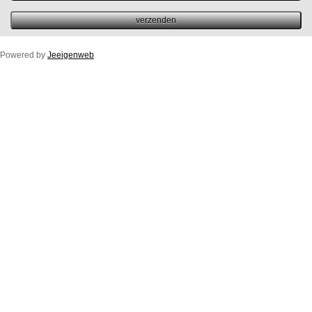
Powered by
Jeeigenweb
Duco Ton/10ZR
Duco Klep/15ZR
Duco Line/10/17/23ZR
Duco Flat/12ZR
Duco Fit 50ZR
Buitenprofiel Duco Fit 50ZR
Duco Top/50ZR
Buitenprofiel Standaard Duco Top 50ZR
Duco Glasmax/ZR 10/15/20/25 (luchtspleet)