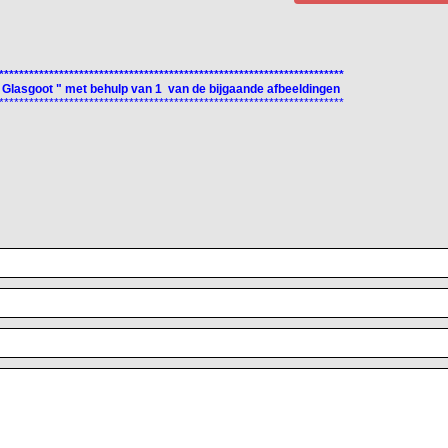
*********************************************************************
 Glasgoot " met behulp van 1 van de bijgaande afbeeldingen
*********************************************************************