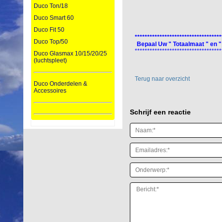
Duco Ton/18
Duco Smart 60
Duco Fit 50
***********************************
Duco Top/50
Bepaal Uw " Totaalmaat " en "
***********************************
Duco Glasmax 10/15/20/25
(luchtspleet)
Terug naar overzicht
Duco Onderdelen &
Accessoires
Schrijf een reactie