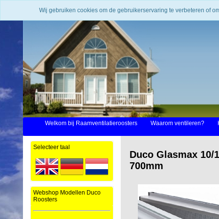
Wij gebruiken cookies om de gebruikerservaring te verbeteren of o
Welkom bij Raamventilatieroosters
Waarom ventileren?
Selecteer taal
Duco Glasmax 10/15
700mm
Webshop Modellen Duco
Roosters