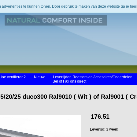
m advertenties te kunnen tonen. Door gebruik te maken van deze website ga je hi
Hoe ventileren?
Nieuw
Levertijden Roosters en Accesoires/Onderdelen
Bel of Fax ons direct
/20/25 duco300 Ral9010 ( Wit ) of Ral9001 ( Cr
176.51
Levertijd: 3 week