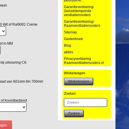
Bedrijfsinfo :
leet
Garantieverklaring/
Geluiddempende
ventilatieroosters
Garantieverklaring/
0 Wit of Ral9001 Creme
Raamventilatieroosters
Sitemap
Gastenboek
ot in MM
Blog
akties
Privacyverklaring
bij uitvoering CK
Raamventilatieroosters.nl
Winkelwagen
lmaat van 601mm t/m 700mm
Zoeken
 of Koordbediend
Zoeken