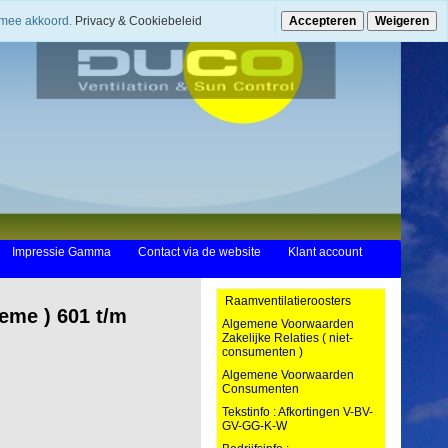
ermee akkoord.
Privacy & Cookiebeleid
Accepteren
Weigeren
Impressie Gamma
Contact via de website
Klant account
Raamventilatieroosters
eme ) 601 t/m
Algemene Voorwaarden
Zakelijke Relaties ( niet-
consumenten )
Algemene Voorwaarden
Consumenten
Tekstinfo : Afkortingen V-BV-
GV-GG-K-W