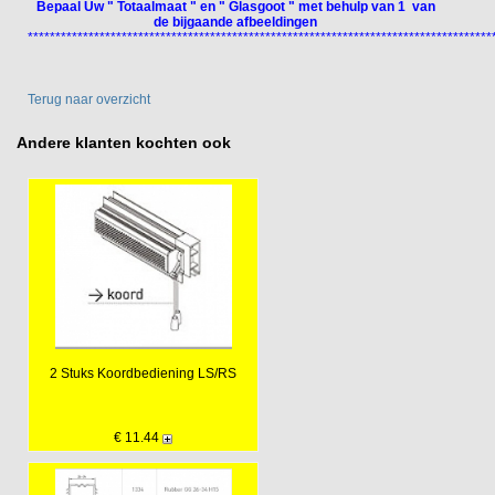
Bepaal Uw " Totaalmaat " en " Glasgoot " met behulp van 1 van
de bijgaande afbeeldingen
************************************************************************************
Terug naar overzicht
Andere klanten kochten ook
2 Stuks Koordbediening LS/RS
€ 11.44