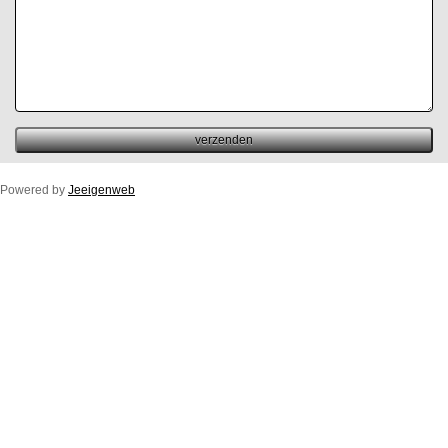
Powered by
Jeeigenweb
Duco Ton/10ZR
Duco Klep/15ZR
Duco Line/10/17/23ZR
Duco Flat/12ZR
Duco Fit 50ZR
Buitenprofiel Duco Fit 50ZR