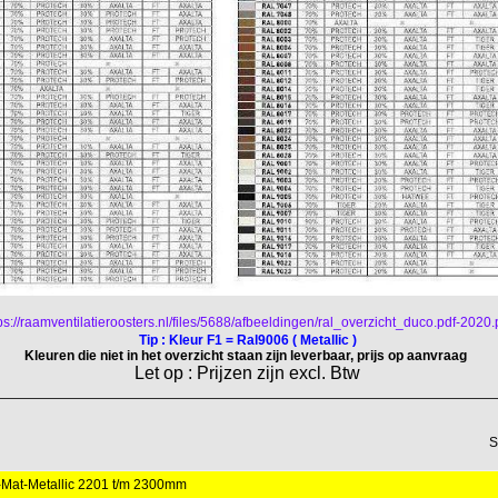
ps://raamventilatieroosters.nl/files/5688/afbeeldingen/ral_overzicht_duco.pdf-2020.
Tip : Kleur F1 = Ral9006 ( Metallic )
Kleuren die niet in het overzicht staan zijn leverbaar, prijs op aanvraag
Let op : Prijzen zijn excl. Btw
S
Mat-Metallic 2201 t/m 2300mm