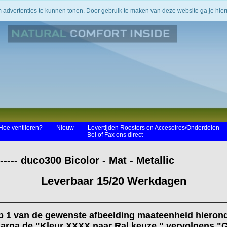
m advertenties te kunnen tonen. Door gebruik te maken van deze website ga je hi
Hoe ventileren?
Nieuw
Levertijden Roosters en Accesoires/Onderdelen
Bel of Fax ons direct
- duco300 Bicolor - Mat - Metallic
Leverbaar 15/20 Werkdagen
op 1 van de gewenste afbeelding maateenheid hieron
arna de "Kleur XXXX naar Ral keuze " vervolgens "