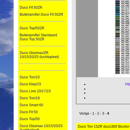
Duco Fit 50ZR
Buitenprofiel Duco Fit 50ZR
Duco Top/50ZR
Buitenprofiel Standaard
Duco Top 50ZR
Duco Glasmax/ZR
10/15/20/25 (luchtspleet)
Duco Ton/10
htt
Duco Klep/15
Duco Line 10/17/23
Duco Ton/18
Duco Smart 60
Duco Fit 50
Vorige
-
1
-
2
-
3
-
4
Duco Top/50
Duco Glasmax 10/15/20/25
Duco Ton 15ZR duco300 Bicolor-