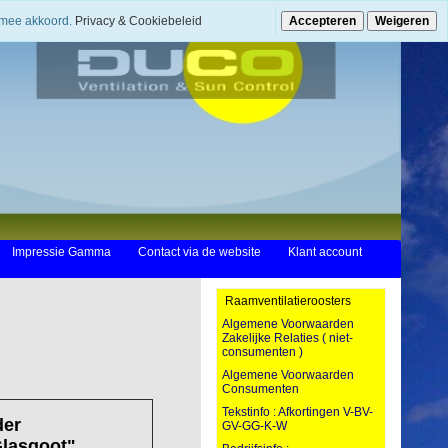
ermee akkoord.
Privacy & Cookiebeleid
Accepteren
Weigeren
Impressie Gamma
Contact via de website
Klant account
Raamventilatieroosters
Algemene Voorwaarden
Zakelijke Relaties ( niet-
consumenten )
Algemene Voorwaarden
Consumenten
Tekstinfo : Afkortingen V-BV-
der
GV-GG-K-W
Glasgoot"