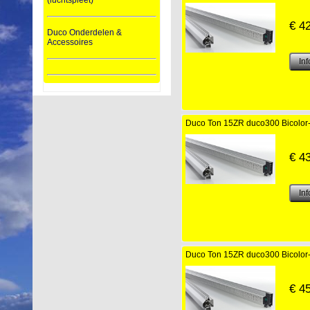
(luchtspleet)
€
4
Duco Onderdelen &
Accessoires
Duco Ton 15ZR duco300 Bicolor-
€
4
Duco Ton 15ZR duco300 Bicolor-
€
4