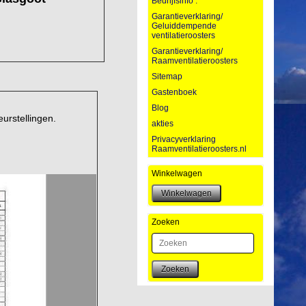
Bedrijfsinfo :
Garantieverklaring/
Geluiddempende
ventilatieroosters
Garantieverklaring/
Raamventilatieroosters
Sitemap
Gastenboek
Blog
urstellingen.
akties
Privacyverklaring
Raamventilatieroosters.nl
Winkelwagen
Zoeken
Zoeken