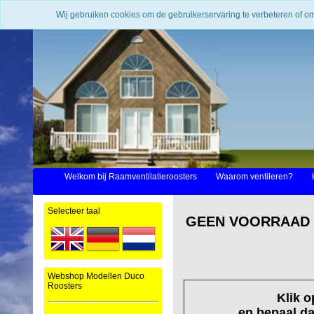
Wij gebruiken cookies om de gebruikerservaring te verbeteren of o
Welkom bij Raamventilatieroosters
Waarom ventileren?
Selecteer taal
GEEN VOORRAAD ----
Webshop Modellen Duco
Roosters
Klik 
en bepaal da