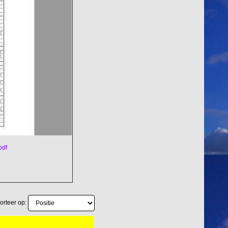
pdf
orteer op: