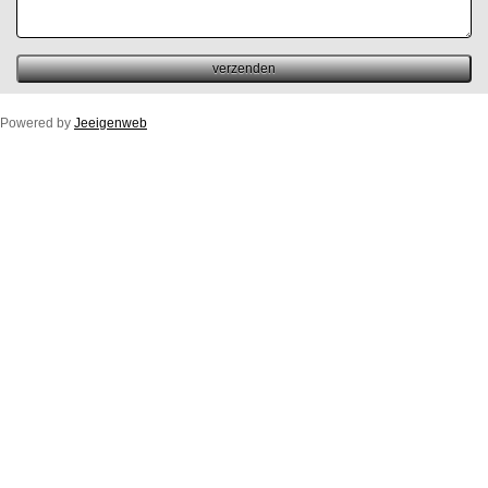
Powered by
Jeeigenweb
Duco Ton/10ZR
Duco Klep/15ZR
Duco Line/10/17/23ZR
Duco Flat/12ZR
Duco Fit 50ZR
Buitenprofiel Duco Fit 50ZR
Duco Top/50ZR
Buitenprofiel Standaard Duco Top 50ZR