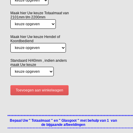
Maak hier Uw keuze Totaalmaat van
2101mm t/m 2200mm
Maak hier Uw keuze Hendel of
Koordbediend
Standaard H/40mm , indien anders
maak Uw keuze
************************************************************************************
Bepaal Uw " Totaalmaat " en " Glasgoot " met behulp van 1 van
de bijgaande afbeeldingen
************************************************************************************