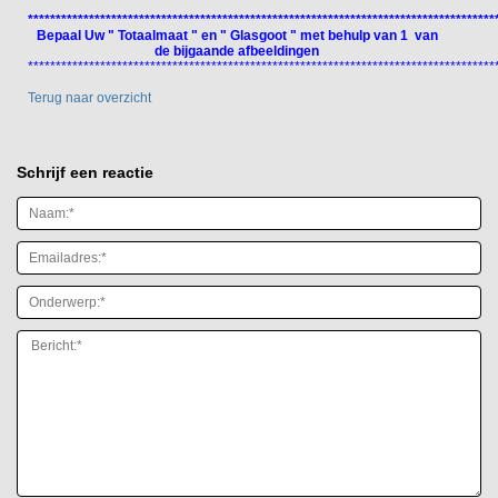
************************************************************************************
Bepaal Uw " Totaalmaat " en " Glasgoot " met behulp van 1 van
de bijgaande afbeeldingen
************************************************************************************
Terug naar overzicht
Schrijf een reactie