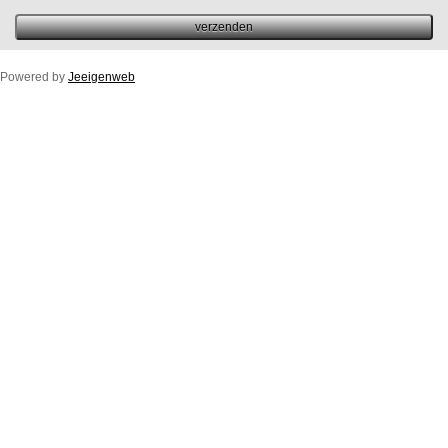
Powered by
Jeeigenweb
Duco Ton/10ZR
Duco Klep/15ZR
Duco Line/10/17/23ZR
Duco Flat/12ZR
Duco Fit 50ZR
Buitenprofiel Duco Fit 50ZR
Duco Top/50ZR
Buitenprofiel Standaard Duco Top 50ZR
Duco Glasmax/ZR 10/15/20/25 (luchtspleet)