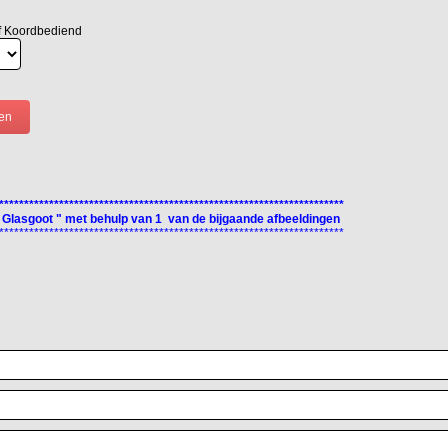
f Koordbediend
*********************************************************************
 Glasgoot " met behulp van 1 van de bijgaande afbeeldingen
*********************************************************************