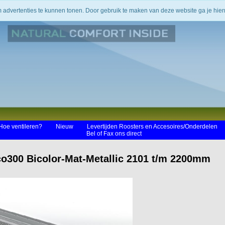
m advertenties te kunnen tonen. Door gebruik te maken van deze website ga je hi
Hoe ventileren?
Nieuw
Levertijden Roosters en Accesoires/Onderdelen
Bel of Fax ons direct
o300 Bicolor-Mat-Metallic 2101 t/m 2200mm