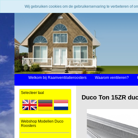
Wij gebruiken cookies om de gebruikerservaring te verbeteren of o
Welkom bij Raamventilatieroosters
Waarom ventileren?
Selecteer taal
Duco Ton 15ZR duc
Webshop Modellen Duco
Roosters