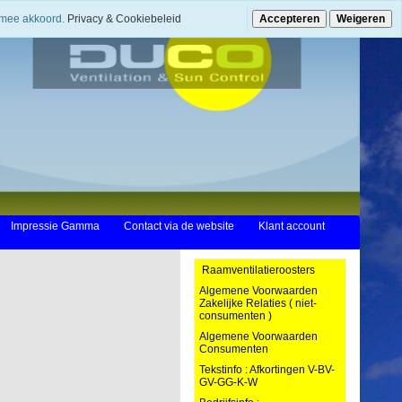
ermee akkoord.
Privacy & Cookiebeleid
Accepteren
Weigeren
Impressie Gamma
Contact via de website
Klant account
Raamventilatieroosters
Algemene Voorwaarden
Zakelijke Relaties ( niet-
consumenten )
Algemene Voorwaarden
Consumenten
Tekstinfo : Afkortingen V-BV-
GV-GG-K-W