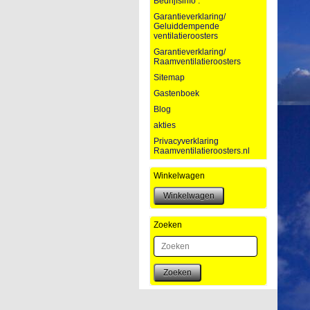
Bedrijfsinfo :
Garantieverklaring/
Geluiddempende
ventilatieroosters
Garantieverklaring/
Raamventilatieroosters
Sitemap
Gastenboek
Blog
akties
Privacyverklaring
Raamventilatieroosters.nl
Winkelwagen
Zoeken
Zoeken