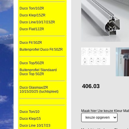
Duco Ton/10ZR
Duco Klep/15ZR
Duco Line/10/17/23ZR
Duco Flat/12ZR
Duco Fit 50ZR
Buitenprofiel Duco Fit 50ZR
Duco Top/50ZR
Buitenprofiel Standaard
Duco Top 50ZR
406.03
Duco Glasmax/ZR
10/15/20/25 (luchtspleet)
Maak hier Uw keuze Kleur Mat -
Duco Ton/10
Duco Klep/15
Duco Line 10/17/23