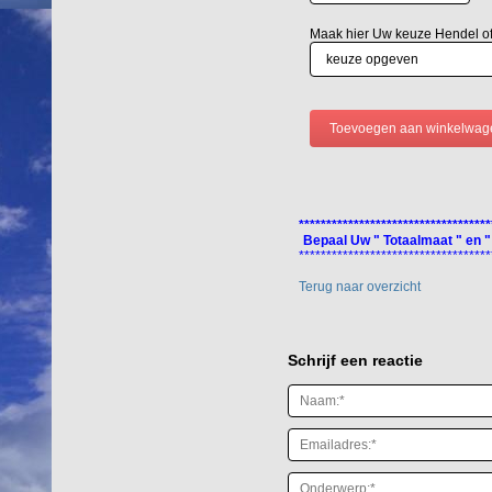
Maak hier Uw keuze Hendel o
***********************************
Bepaal Uw " Totaalmaat " en "
***********************************
Terug naar overzicht
Schrijf een reactie