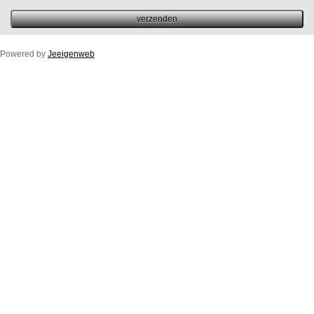
Powered by
Jeeigenweb
Duco Ton/10ZR
Duco Klep/15ZR
Duco Line/10/17/23ZR
Duco Flat/12ZR
Duco Fit 50ZR
Buitenprofiel Duco Fit 50ZR
Duco Top/50ZR
Buitenprofiel Standaard Duco Top 50ZR
Duco Glasmax/ZR 10/15/20/25 (luchtspleet)