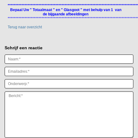
************************************************************************************
Bepaal Uw " Totaalmaat " en " Glasgoot " met behulp van 1 van
de bijgaande afbeeldingen
************************************************************************************
Terug naar overzicht
Schrijf een reactie