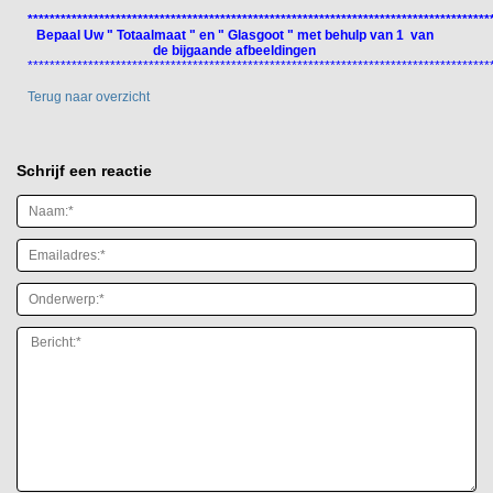
************************************************************************************
Bepaal Uw " Totaalmaat " en " Glasgoot " met behulp van 1 van
de bijgaande afbeeldingen
************************************************************************************
Terug naar overzicht
Schrijf een reactie