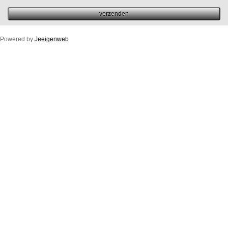
Powered by
Jeeigenweb
Duco Ton/10ZR
Duco Klep/15ZR
Duco Line/10/17/23ZR
Duco Flat/12ZR
Duco Fit 50ZR
Buitenprofiel Duco Fit 50ZR
Duco Top/50ZR
Buitenprofiel Standaard Duco Top 50ZR
Duco Glasmax/ZR 10/15/20/25 (luchtspleet)