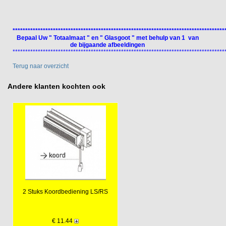
************************************************************************************
Bepaal Uw " Totaalmaat " en " Glasgoot " met behulp van 1 van
de bijgaande afbeeldingen
************************************************************************************
Terug naar overzicht
Andere klanten kochten ook
2 Stuks Koordbediening LS/RS
€ 11.44