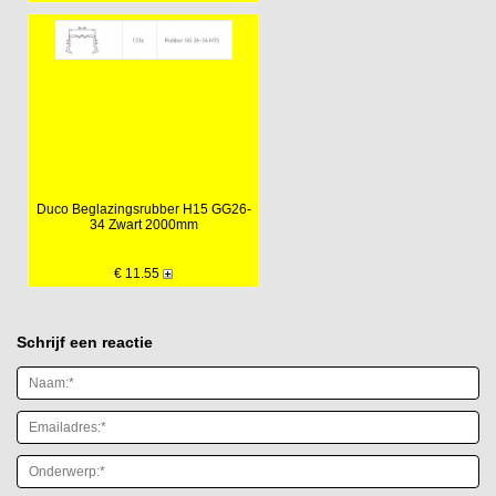
Duco Beglazingsrubber H15 GG26-
34 Zwart 2000mm
€ 11.55
Schrijf een reactie