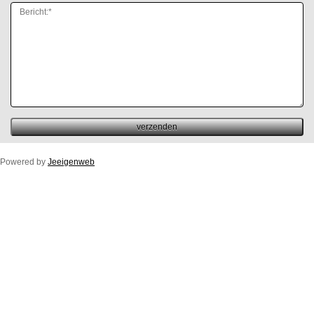
Powered by
Jeeigenweb
Duco Ton/10ZR
Duco Klep/15ZR
Duco Line/10/17/23ZR
Duco Flat/12ZR