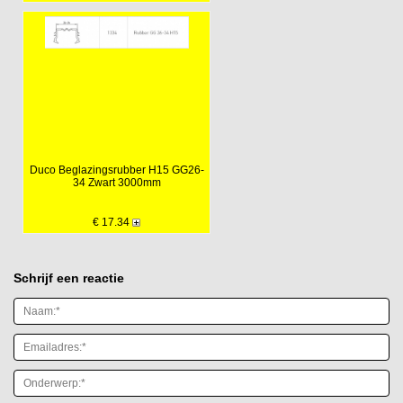
Duco Beglazingsrubber H15 GG26-
34 Zwart 3000mm
€ 17.34
Schrijf een reactie