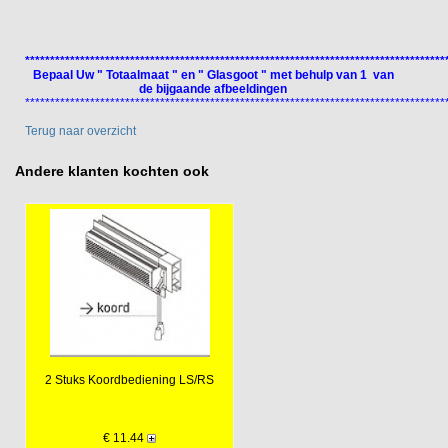
************************************************************************************
Bepaal Uw " Totaalmaat " en " Glasgoot " met behulp van 1 van
de bijgaande afbeeldingen
************************************************************************************
Terug naar overzicht
Andere klanten kochten ook
2 Stuks Koordbediening LS/RS
€ 11.44