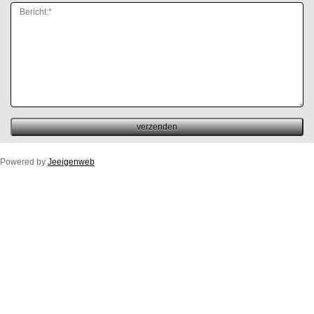
Powered by
Jeeigenweb
Duco Ton/10ZR
Duco Klep/15ZR
Duco Line/10/17/23ZR
Duco Flat/12ZR