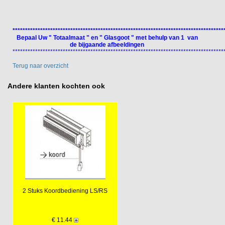
************************************************************************************
Bepaal Uw " Totaalmaat " en " Glasgoot " met behulp van 1 van
de bijgaande afbeeldingen
************************************************************************************
Terug naar overzicht
Andere klanten kochten ook
2 Stuks Koordbediening LS/RS
€ 11.44