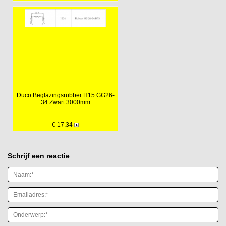
Duco Beglazingsrubber H15 GG26-
34 Zwart 3000mm
€ 17.34
Schrijf een reactie