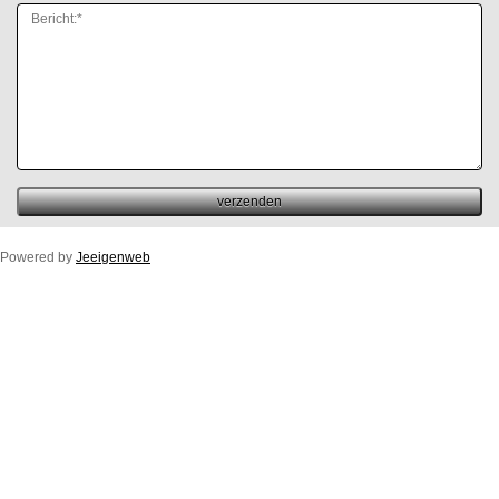
Powered by
Jeeigenweb
Duco Ton/10ZR
Duco Klep/15ZR
Duco Line/10/17/23ZR
Duco Flat/12ZR