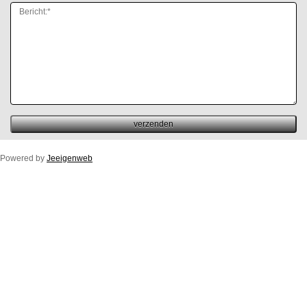
Powered by
Jeeigenweb
Duco Ton/10ZR
Duco Klep/15ZR
Duco Line/10/17/23ZR
Duco Flat/12ZR