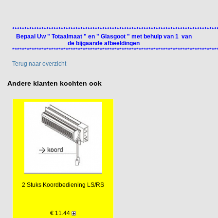
************************************************************************************
Bepaal Uw " Totaalmaat " en " Glasgoot " met behulp van 1 van
de bijgaande afbeeldingen
************************************************************************************
Terug naar overzicht
Andere klanten kochten ook
2 Stuks Koordbediening LS/RS
€ 11.44