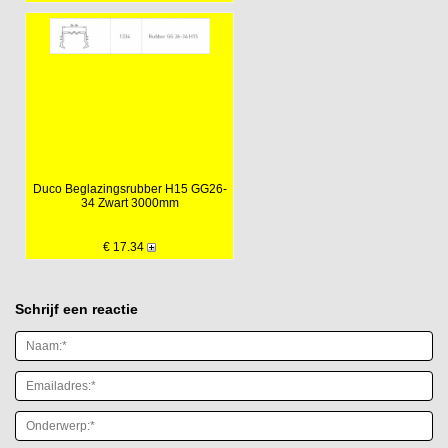
Duco Beglazingsrubber H15 GG26-
34 Zwart 3000mm
€ 17.34
Schrijf een reactie