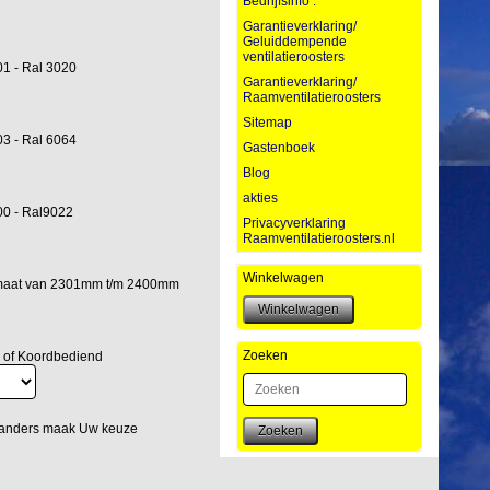
Bedrijfsinfo :
Garantieverklaring/
Geluiddempende
ventilatieroosters
1 - Ral 3020
Garantieverklaring/
Raamventilatieroosters
Sitemap
3 - Ral 6064
Gastenboek
Blog
akties
00 - Ral9022
Privacyverklaring
Raamventilatieroosters.nl
Winkelwagen
lmaat van 2301mm t/m 2400mm
Zoeken
 of Koordbediend
 anders maak Uw keuze
Zoeken