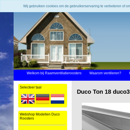
Wij gebruiken cookies om de gebruikerservaring te verbeteren of o
Welkom bij Raamventilatieroosters
Waarom ventileren?
Selecteer taal
Duco Ton 18 duco3
Webshop Modellen Duco
Roosters