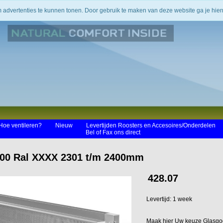
m advertenties te kunnen tonen. Door gebruik te maken van deze website ga je hi
Hoe ventileren?
Nieuw
Levertijden Roosters en Accesoires/Onderdelen
Bel of Fax ons direct
00 Ral XXXX 2301 t/m 2400mm
428.07
Levertijd: 1 week
Maak hier Uw keuze Glasgo