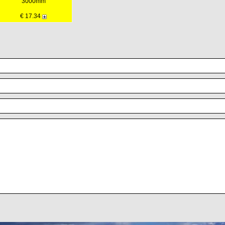
3000mm
€ 17.34