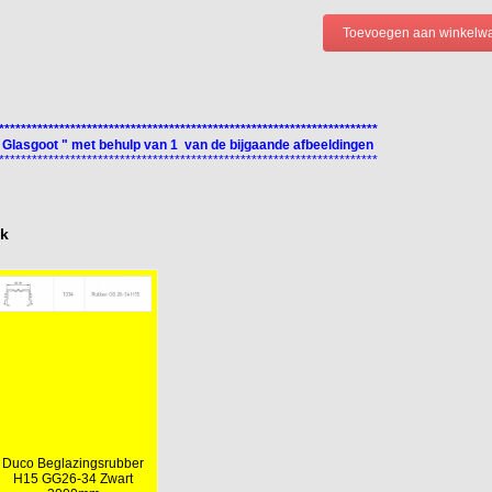
*********************************************************************
 Glasgoot " met behulp van 1 van de bijgaande afbeeldingen
*********************************************************************
ok
Duco Beglazingsrubber
H15 GG26-34 Zwart