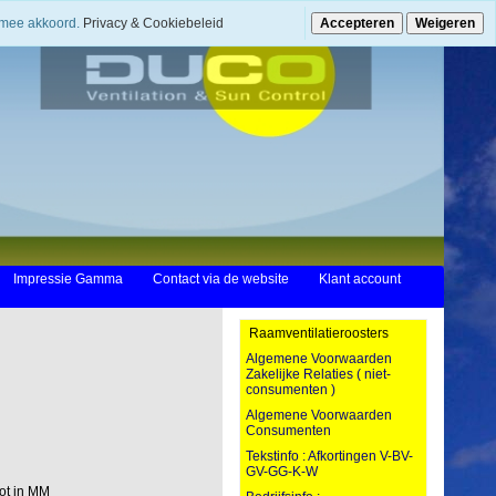
ermee akkoord.
Privacy & Cookiebeleid
Accepteren
Weigeren
Impressie Gamma
Contact via de website
Klant account
Raamventilatieroosters
Algemene Voorwaarden
Zakelijke Relaties ( niet-
consumenten )
Algemene Voorwaarden
Consumenten
Tekstinfo : Afkortingen V-BV-
GV-GG-K-W
ot in MM