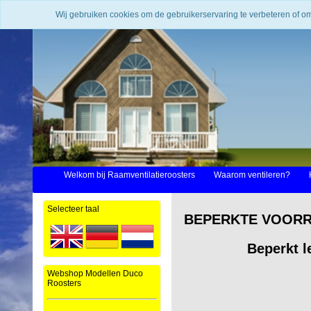
Wij gebruiken cookies om de gebruikerservaring te verbeteren of o
Welkom bij Raamventilatieroosters
Waarom ventileren?
Selecteer taal
BEPERKTE VOORRAAD
Beperkt l
Webshop Modellen Duco
Roosters