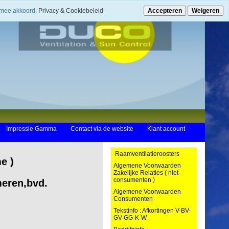
ermee akkoord.
Privacy & Cookiebeleid
Accepteren
Weigeren
Impressie Gamma
Contact via de website
Klant account
Raamventilatieroosters
e )
Algemene Voorwaarden
Zakelijke Relaties ( niet-
consumenten )
meren,bvd.
Algemene Voorwaarden
Consumenten
Tekstinfo : Afkortingen V-BV-
GV-GG-K-W