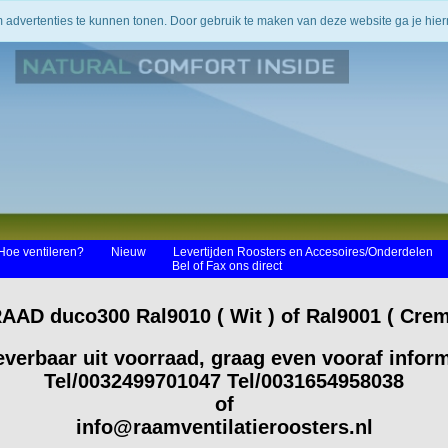
m advertenties te kunnen tonen. Door gebruik te maken van deze website ga je hi
Hoe ventileren?
Nieuw
Levertijden Roosters en Accesoires/Onderdelen
Bel of Fax ons direct
 duco300 Ral9010 ( Wit ) of Ral9001 ( Crem
everbaar uit voorraad, graag even vooraf infor
Tel/0032499701047 Tel/0031654958038
of
info@raamventilatieroosters.nl