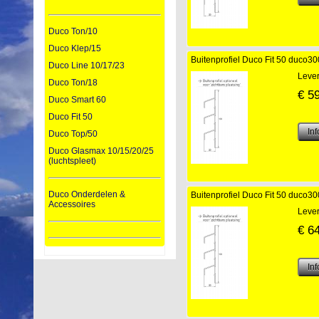
Duco Ton/10
Duco Klep/15
Buitenprofiel Duco Fit 50 duco
Duco Line 10/17/23
Lever
Duco Ton/18
€
5
Duco Smart 60
Duco Fit 50
Duco Top/50
Duco Glasmax 10/15/20/25
(luchtspleet)
Duco Onderdelen &
Buitenprofiel Duco Fit 50 duco
Accessoires
Lever
€
6