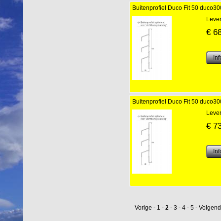
Buitenprofiel Duco Fit 50 duco
Lever
€
6
Buitenprofiel Duco Fit 50 duco
Lever
€
7
Vorige
-
1
-
2
-
3
-
4
-
5
-
Volgen