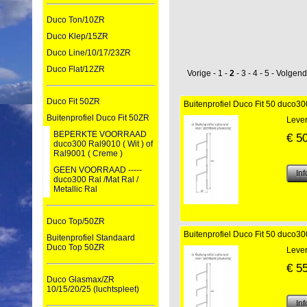
Duco Ton/10ZR
Duco Klep/15ZR
Duco Line/10/17/23ZR
Duco Flat/12ZR
Vorige
-
1
-
2
-
3
-
4
-
5
-
Volgen
Duco Fit 50ZR
Buitenprofiel Duco Fit 50 duco3
Buitenprofiel Duco Fit 50ZR
Lever
BEPERKTE VOORRAAD
€
5
duco300 Ral9010 ( Wit ) of
Ral9001 ( Creme )
GEEN VOORRAAD -----
duco300 Ral /Mat Ral /
Metallic Ral
Duco Top/50ZR
Buitenprofiel Duco Fit 50 duco3
Buitenprofiel Standaard
Duco Top 50ZR
Lever
€
5
Duco Glasmax/ZR
10/15/20/25 (luchtspleet)