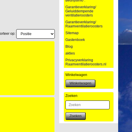
Bedrijfsinfo :
Garantieverklaring/
Geluiddempende
ventilatieroosters
Garantieverklaring/
Raamventilatieroosters
Sitemap
orteer op:
Gastenboek
Blog
akties
Privacyverklaring
Raamventilatieroosters.nl
Winkelwagen
Zoeken
Zoeken