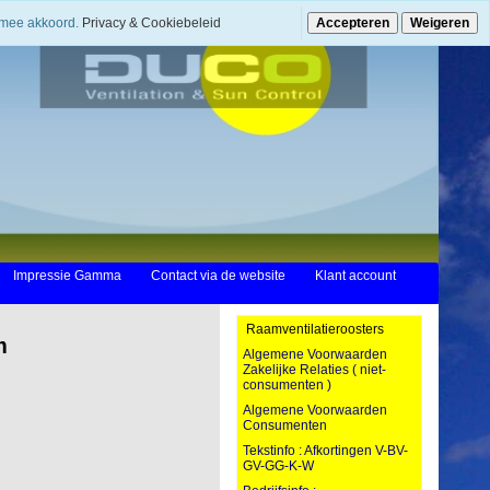
ermee akkoord.
Privacy & Cookiebeleid
Accepteren
Weigeren
Impressie Gamma
Contact via de website
Klant account
Raamventilatieroosters
m
Algemene Voorwaarden
Zakelijke Relaties ( niet-
consumenten )
Algemene Voorwaarden
Consumenten
Tekstinfo : Afkortingen V-BV-
GV-GG-K-W