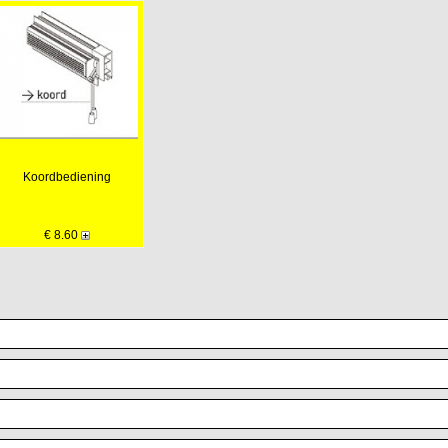
Koordbediening
€ 8.60