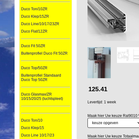
Duco Ton/10ZR
Duco Klep/15ZR
Duco Line/10/17/23ZR
Duco Flat/12ZR
Duco Fit 50ZR
Buitenprofiel Duco Fit 50ZR
Duco Top/50ZR
Buitenprofiel Standaard
Duco Top 50ZR
125.41
Duco Glasmax/ZR
10/15/20/25 (luchtspleet)
Levertijd: 1 week
Maak hier Uw keuze Ral9010 
Duco Ton/10
Duco Klep/15
Duco Line 10/17/23
Maak hier Uw keuze Totaalm