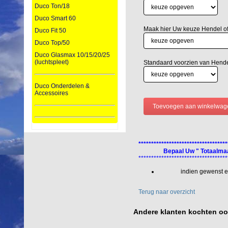
Duco Ton/18
Duco Smart 60
Maak hier Uw keuze Hendel o
Duco Fit 50
Duco Top/50
Duco Glasmax 10/15/20/25
(luchtspleet)
Standaard voorzien van Hend
Duco Onderdelen &
Accessoires
***********************************
Bepaal Uw " Totaalmaa
***********************************
indien gewenst 
Terug naar overzicht
Andere klanten kochten o