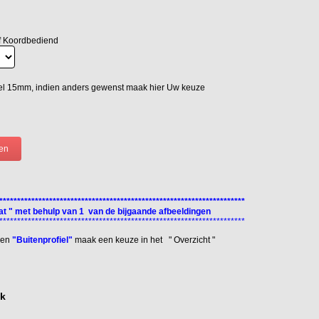
f Koordbediend
el 15mm, indien anders gewenst maak hier Uw keuze
*********************************************************************
t " met behulp van 1 van de bijgaande afbeeldingen
*********************************************************************
een
"Buitenprofiel"
maak een keuze in het " Overzicht "
ok