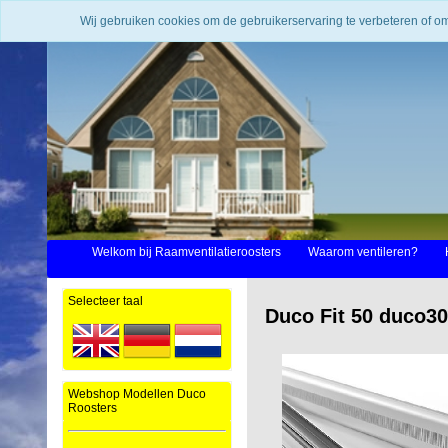
Wij gebruiken cookies om de gebruikerservaring te verbeteren of o
Welkom bij Raamventilatieroosters
Waarom ventileren?
Selecteer taal
Duco Fit 50 duco3
Webshop Modellen Duco
Roosters