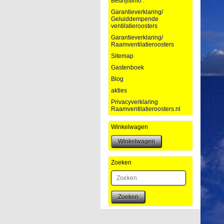
Bedrijfsinfo :
Garantieverklaring/
Geluiddempende
ventilatieroosters
Garantieverklaring/
Raamventilatieroosters
Sitemap
Gastenboek
Blog
akties
Privacyverklaring
Raamventilatieroosters.nl
Winkelwagen
Zoeken
Zoeken