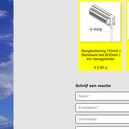
Stangbediening 750mm (
Standaard met B/30mm )
incl stanggeleider
€ 5.90
Schrijf een reactie