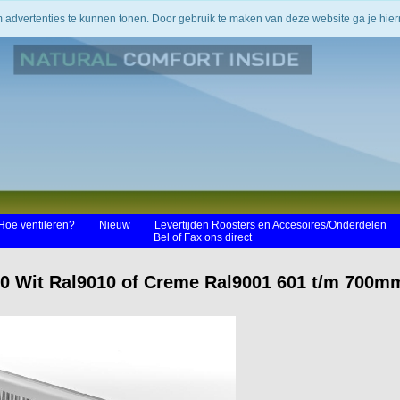
m advertenties te kunnen tonen. Door gebruik te maken van deze website ga je hi
Hoe ventileren?
Nieuw
Levertijden Roosters en Accesoires/Onderdelen
Bel of Fax ons direct
00 Wit Ral9010 of Creme Ral9001 601 t/m 700m