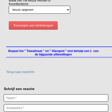
Maak hier Uw keuze Hendel of
Koordbediend
************************************************************************************
Bepaal Uw " Totaalmaat " en " Glasgoot " met behulp van 1 van
de bijgaande afbeeldingen
************************************************************************************
Terug naar overzicht
Schrijf een reactie