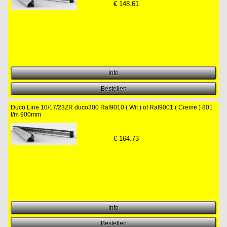
€
148.61
Duco Line 10/17/23ZR duco300 Ral9010 ( Wit ) of Ral9001 ( Creme ) 801
t/m 900mm
€
164.73