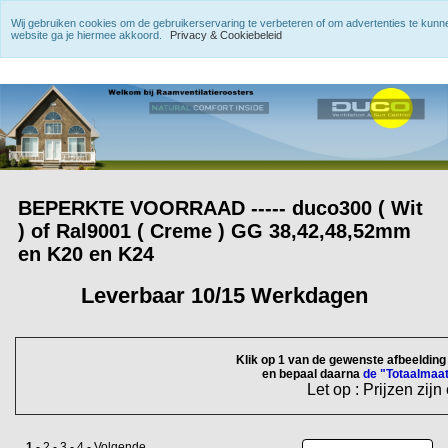
Wij gebruiken cookies om de gebruikerservaring te verbeteren of om advertenties te kun
website ga je hiermee akkoord.
Privacy & Cookiebeleid
BEPERKTE VOORRAAD ----- duco300 ( Wit
) of Ral9001 ( Creme ) GG 38,42,48,52mm
en K20 en K24
Leverbaar 10/15 Werkdagen
Klik op 1 van de gewenste afbeeldin
en bepaal daarna
de "Totaalmaa
Let op : Prijzen zijn
1
-
2
-
3
-
4
-
Volgende