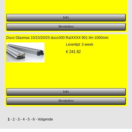
Duco Glasmax 10/15/20/25 duco300 RalXXXX 901 t/m 1000mm
Levertijd: 3 week
€
241.82
1
-
2
-
3
-
4
-
5
-
6
-
Volgende