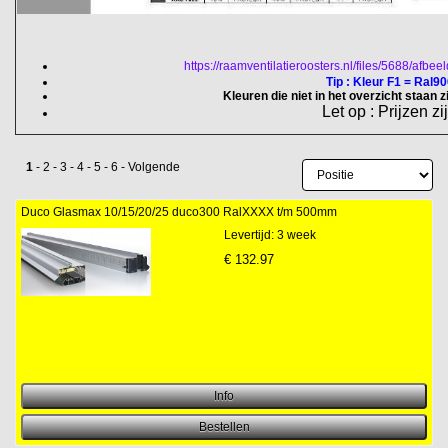
https://raamventilatieroosters.nl/files/5688/afbe
Tip : Kleur F1 = Ral900
Kleuren die niet in het overzicht staan 
Let op : Prijzen zi
1
-
2
-
3
-
4
-
5
-
6
-
Volgende
Duco Glasmax 10/15/20/25 duco300 RalXXXX t/m 500mm
Levertijd: 3 week
€
132.97