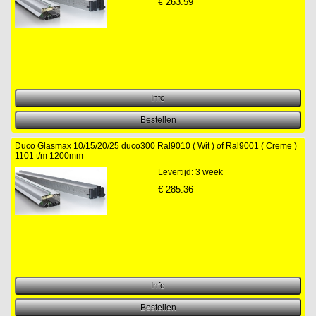
€
263.59
Duco Glasmax 10/15/20/25 duco300 Ral9010 ( Wit ) of Ral9001 ( Creme )
1101 t/m 1200mm
Levertijd: 3 week
€
285.36