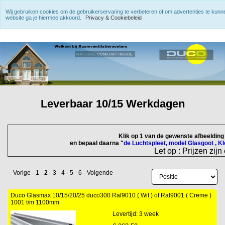
Wij gebruiken cookies om de gebruikerservaring te verbeteren of om advertenties te kun
website ga je hiermee akkoord.
Privacy & Cookiebeleid
Leverbaar 10/15 Werkdagen
Klik op 1 van de gewenste afbeeldin
en bepaal daarna "
de Luchtspleet, model Glasgoot , K
Let op : Prijzen zijn
Vorige
-
1
-
2
-
3
-
4
-
5
-
6
-
Volgende
Duco Glasmax 10/15/20/25 duco300 Ral9010 ( Wit ) of Ral9001 ( Creme )
1001 t/m 1100mm
Levertijd: 3 week