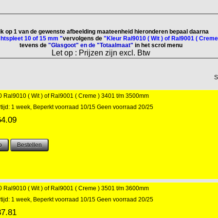
ik op 1 van de gewenste afbeelding maateenheid hieronderen bepaal daarna
chtspleet 10 of 15 mm "
vervolgens de
"Kleur Ral9010 ( Wit ) of Ral9001 ( Creme
tevens de
"Glasgoot" en de "Totaalmaat"
in het scrol menu
Let op : Prijzen zijn excl. Btw
S
Ral9010 ( Wit ) of Ral9001 ( Creme ) 3401 t/m 3500mm
tijd: 1 week, Beperkt voorraad 10/15 Geen voorraad 20/25
64.09
Ral9010 ( Wit ) of Ral9001 ( Creme ) 3501 t/m 3600mm
tijd: 1 week, Beperkt voorraad 10/15 Geen voorraad 20/25
87.81