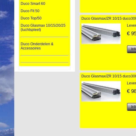
Duco Smart 60
Duco Fit 50
Duco Top/50
Duco Glasmax/ZR 10/15 duco300 
Lever
Duco Glasmax 10/15/20/25
(luchtspleet)
€
9
Duco Onderdelen &
Accessoires
Duco Glasmax/ZR 10/15 duco300 
Lever
€
9