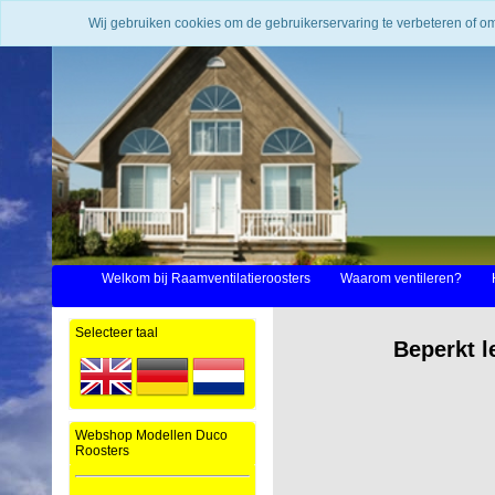
Wij gebruiken cookies om de gebruikerservaring te verbeteren of o
Welkom bij Raamventilatieroosters
Waarom ventileren?
Selecteer taal
Beperkt l
Webshop Modellen Duco
Roosters