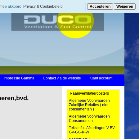
ermee akkoord.
Privacy & Cookiebeleid
Accepteren
Weigeren
Impressie Gamma
Contact via de website
Klant account
Raamventilatieroosters
meren,bvd.
Algemene Voorwaarden
Zakelijke Relaties ( niet-
consumenten )
Algemene Voorwaarden
Consumenten
Tekstinfo : Afkortingen V-BV-
GV-GG-K-W