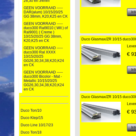
26,30 en 34mm
GEEN VOORRAAD -----
DAR(alum) 10/15/20/25
GG 38mm, K20,K25 en CK
GEEN VOORRAAD -----
duco300 Ral9010 ( Wit ) of
Ral9001 ( Creme )
10/15/20/25 GG 38mm,
Duco Glasmax/ZR 10/15 duco300 
K20,K25 en CK
Lever
GEEN VOORRAAD -----
duco300 Ral XXXX
€
9
10/15/20/25
GG26,30,34,38,K20,K24
en CK
GEEN VOORRAAD -----
duco300 Bicolor - Mat -
Metallic 10/15/20/25
GG26,30,34,38,K20,K24
en CK
Duco Glasmax/ZR 10/15 duco300 
Lever
Duco Ton/10
€
9
Duco Klep/15
Duco Line 10/17/23
Duco Ton/18