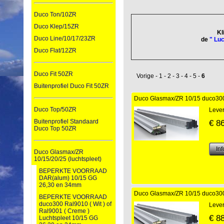
Duco Ton/10ZR
Duco Klep/15ZR
Kl
Duco Line/10/17/23ZR
de
" Lu
Duco Flat/12ZR
Duco Fit 50ZR
Vorige
-
1
-
2
-
3
-
4
-
5
-
6
Buitenprofiel Duco Fit 50ZR
Duco Glasmax/ZR 10/15 duco300 
Duco Top/50ZR
Lever
Buitenprofiel Standaard
€
8
Duco Top 50ZR
Duco Glasmax/ZR
10/15/20/25 (luchtspleet)
BEPERKTE VOORRAAD
DAR(alum) 10/15 GG
26,30 en 34mm
Duco Glasmax/ZR 10/15 duco300 
BEPERKTE VOORRAAD
duco300 Ral9010 ( Wit ) of
Lever
Ral9001 ( Creme )
€
8
Luchtspleet 10/15 GG