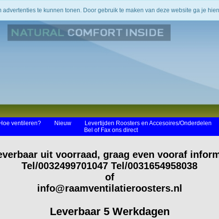
m advertenties te kunnen tonen. Door gebruik te maken van deze website ga je hi
Hoe ventileren?
Nieuw
Levertijden Roosters en Accesoires/Onderdelen
Bel of Fax ons direct
everbaar uit voorraad, graag even vooraf infor
Tel/0032499701047 Tel/0031654958038
of
info@raamventilatieroosters.nl
Leverbaar 5 Werkdagen