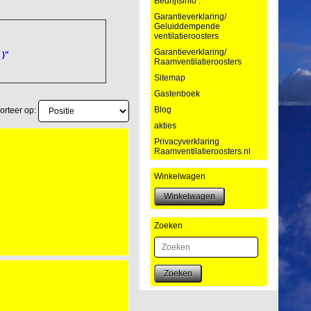
Bedrijfsinfo :
Garantieverklaring/
Geluiddempende
ventilatieroosters
Garantieverklaring/
 )"
Raamventilatieroosters
Sitemap
Gastenboek
Blog
orteer op:
akties
Privacyverklaring
Raamventilatieroosters.nl
Winkelwagen
Zoeken
Zoeken