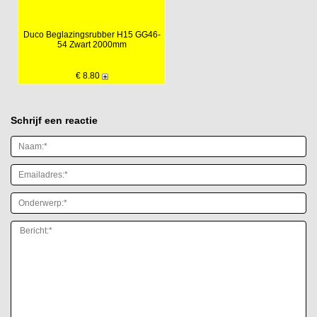
Duco Beglazingsrubber H15 GG46-
54 Zwart 2000mm
€ 8.80
Schrijf een reactie