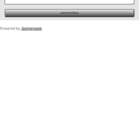
Powered by
Jeeigenweb
Duco Ton/10ZR
Duco Klep/15ZR
Duco Line/10/17/23ZR
Duco Flat/12ZR
Duco Fit 50ZR
Buitenprofiel Duco Fit 50ZR
Duco Top/50ZR
Buitenprofiel Standaard Duco Top 50ZR
Duco Glasmax/ZR 10/15/20/25 (luchtspleet)