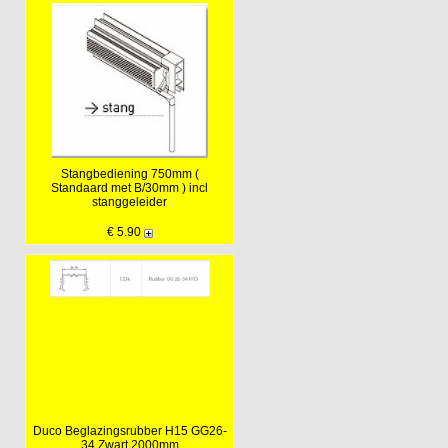
Stangbediening 750mm (
Standaard met B/30mm ) incl
stanggeleider
€ 5.90
Duco Beglazingsrubber H15 GG26-
34 Zwart 2000mm