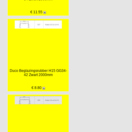
€ 11.55
Duco Beglazingsrubber H15 GG34-
42 Zwart 2000mm
€ 8.80