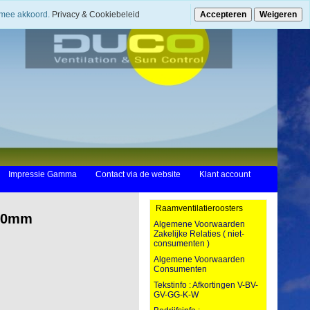
ermee akkoord.
Privacy & Cookiebeleid
Accepteren
Weigeren
Impressie Gamma
Contact via de website
Klant account
Raamventilatieroosters
600mm
Algemene Voorwaarden
Zakelijke Relaties ( niet-
consumenten )
Algemene Voorwaarden
Consumenten
Tekstinfo : Afkortingen V-BV-
GV-GG-K-W