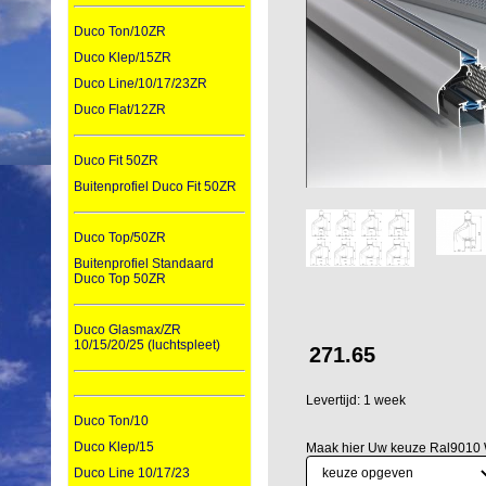
Duco Ton/10ZR
Duco Klep/15ZR
Duco Line/10/17/23ZR
Duco Flat/12ZR
Duco Fit 50ZR
Buitenprofiel Duco Fit 50ZR
Duco Top/50ZR
Buitenprofiel Standaard
Duco Top 50ZR
Duco Glasmax/ZR
10/15/20/25 (luchtspleet)
271.65
Levertijd: 1 week
Duco Ton/10
Duco Klep/15
Maak hier Uw keuze Ral9010 
Duco Line 10/17/23