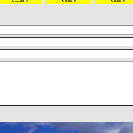
€ 11.55
€ 8.80
€ 8.80