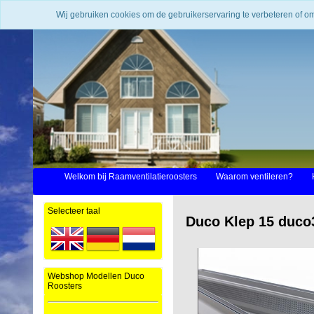
Wij gebruiken cookies om de gebruikerservaring te verbeteren of o
Welkom bij Raamventilatieroosters
Waarom ventileren?
Selecteer taal
Duco Klep 15 duco
Webshop Modellen Duco
Roosters