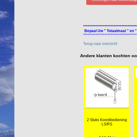
***********************************
Bepaal Uw " Totaalmaat " en "
***********************************
Terug naar overzicht
Andere klanten kochten o
2 Stuks Koordbediening
LS/RS