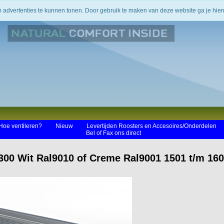
m advertenties te kunnen tonen. Door gebruik te maken van deze website ga je hi
Hoe ventileren?
Nieuw
Levertijden Roosters en Accesoires/Onderdelen
Bel of Fax ons direct
300 Wit Ral9010 of Creme Ral9001 1501 t/m 1