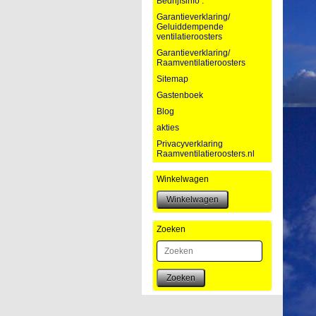
Bedrijfsinfo :
Garantieverklaring/
Geluiddempende
ventilatieroosters
Garantieverklaring/
Raamventilatieroosters
Sitemap
Gastenboek
Blog
akties
Privacyverklaring
Raamventilatieroosters.nl
Winkelwagen
Zoeken
Zoeken