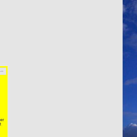
ber
t