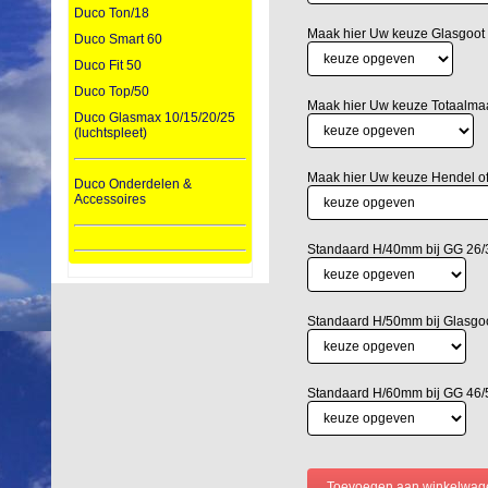
Duco Ton/18
Maak hier Uw keuze Glasgoot
Duco Smart 60
Duco Fit 50
Duco Top/50
Maak hier Uw keuze Totaalm
Duco Glasmax 10/15/20/25
(luchtspleet)
Maak hier Uw keuze Hendel o
Duco Onderdelen &
Accessoires
Standaard H/40mm bij GG 26/3
Standaard H/50mm bij Glasgo
Standaard H/60mm bij GG 46/