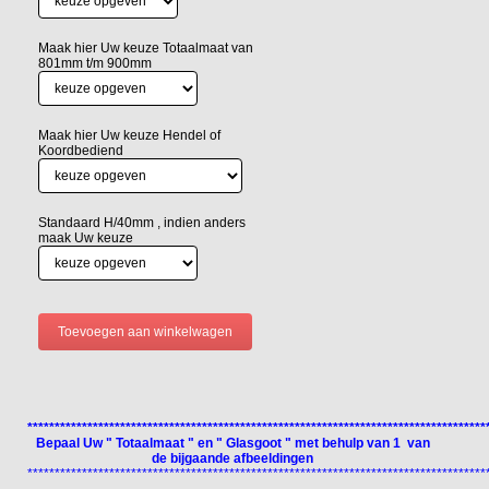
Maak hier Uw keuze Totaalmaat van
801mm t/m 900mm
Maak hier Uw keuze Hendel of
Koordbediend
Standaard H/40mm , indien anders
maak Uw keuze
************************************************************************************
Bepaal Uw " Totaalmaat " en " Glasgoot " met behulp van 1 van
de bijgaande afbeeldingen
************************************************************************************