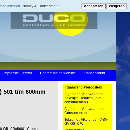
ermee akkoord.
Privacy & Cookiebeleid
Accepteren
Weigeren
Impressie Gamma
Contact via de website
Klant account
Raamventilatieroosters
 ) 501 t/m 600mm
Algemene Voorwaarden
Zakelijke Relaties ( niet-
consumenten )
Algemene Voorwaarden
Consumenten
Tekstinfo : Afkortingen V-BV-
GV-GG-K-W
0 Wit of Ral9001 Creme