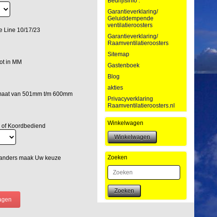
Bedrijfsinfo :
Garantieverklaring/
Geluiddempende
ventilatieroosters
e Line 10/17/23
Garantieverklaring/
Raamventilatieroosters
Sitemap
ot in MM
Gastenboek
Blog
akties
lmaat van 501mm t/m 600mm
Privacyverklaring
Raamventilatieroosters.nl
Winkelwagen
 of Koordbediend
Zoeken
 anders maak Uw keuze
Zoeken