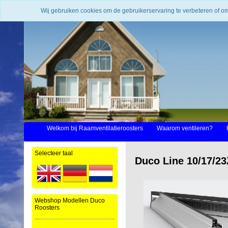
Wij gebruiken cookies om de gebruikerservaring te verbeteren of o
Welkom bij Raamventilatieroosters
Waarom ventileren?
Selecteer taal
Duco Line 10/17/23
Webshop Modellen Duco
Roosters