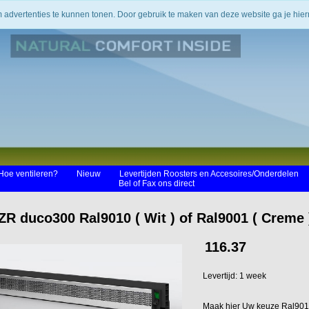
m advertenties te kunnen tonen. Door gebruik te maken van deze website ga je hi
Hoe ventileren?
Nieuw
Levertijden Roosters en Accesoires/Onderdelen
Bel of Fax ons direct
ZR duco300 Ral9010 ( Wit ) of Ral9001 ( Creme
116.37
Levertijd: 1 week
Maak hier Uw keuze Ral901