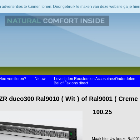
m advertenties te kunnen tonen. Door gebruik te maken van deze website ga je hi
Hoe ventileren?
Nieuw
Levertijden Roosters en Accesoires/Onderdelen
Bel of Fax ons direct
ZR duco300 Ral9010 ( Wit ) of Ral9001 ( Creme
100.25
Maak hier Uw keuze Ral901