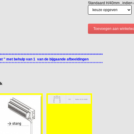
Standaard H/40mm , indien
*********************************************************************
t " met behulp van 1 van de bijgaande afbeeldingen
*********************************************************************
ok