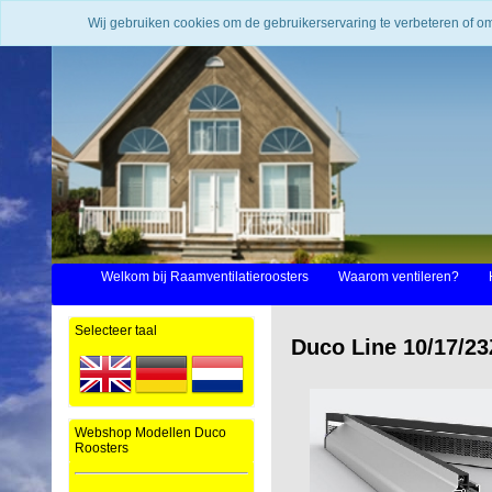
Wij gebruiken cookies om de gebruikerservaring te verbeteren of o
Welkom bij Raamventilatieroosters
Waarom ventileren?
Selecteer taal
Duco Line 10/17/23
Webshop Modellen Duco
Roosters