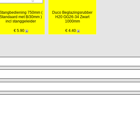
Stangbediening 750mm (
Duco Beglazingsrubber
Standaard met B/30mm )
H20 GG26-34 Zwart
incl stanggeleider
1000mm
€ 5.90
€ 4.40