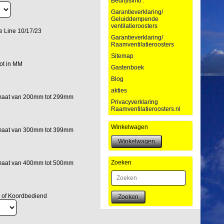
Bedrijfsinfo :
Garantieverklaring/
Geluiddempende
ventilatieroosters
e Line 10/17/23
Garantieverklaring/
Raamventilatieroosters
Sitemap
ot in MM
Gastenboek
Blog
akties
maat van 200mm tot 299mm
Privacyverklaring
Raamventilatieroosters.nl
Winkelwagen
maat van 300mm tot 399mm
Zoeken
maat van 400mm tot 500mm
 of Koordbediend
Zoeken