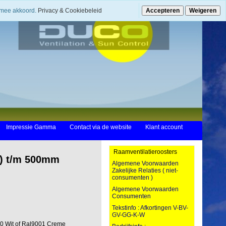
ermee akkoord.
Privacy & Cookiebeleid
Accepteren
Weigeren
Impressie Gamma
Contact via de website
Klant account
Raamventilatieroosters
 ) t/m 500mm
Algemene Voorwaarden
Zakelijke Relaties ( niet-
consumenten )
Algemene Voorwaarden
Consumenten
Tekstinfo : Afkortingen V-BV-
GV-GG-K-W
0 Wit of Ral9001 Creme