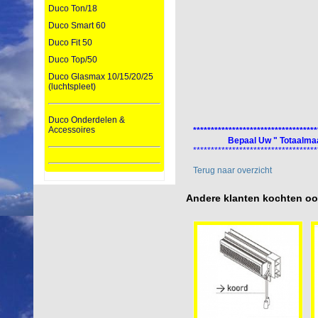
Duco Ton/18
Duco Smart 60
Duco Fit 50
Duco Top/50
Duco Glasmax 10/15/20/25
(luchtspleet)
Duco Onderdelen &
Accessoires
***********************************
Bepaal Uw " Totaalmaa
***********************************
Terug naar overzicht
Andere klanten kochten o