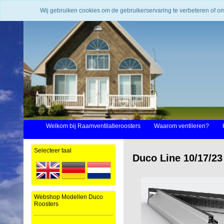
Wij gebruiken cookies om de gebruikerservaring te verbeteren of o
Welkom bij Raamventilatieroosters
Waarom ventileren?
Selecteer taal
Duco Line 10/17/23
Webshop Modellen Duco
Roosters