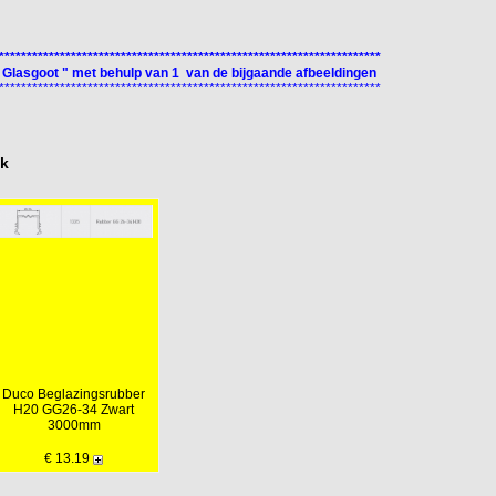
*********************************************************************
 Glasgoot " met behulp van 1 van de bijgaande afbeeldingen
*********************************************************************
ok
Duco Beglazingsrubber
H20 GG26-34 Zwart
3000mm
€ 13.19