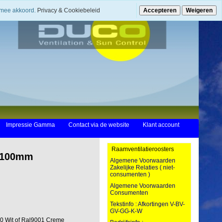
ermee akkoord.
Privacy & Cookiebeleid
Accepteren
Weigeren
Impressie Gamma
Contact via de website
Klant account
Raamventilatieroosters
 2100mm
Algemene Voorwaarden
Zakelijke Relaties ( niet-
consumenten )
Algemene Voorwaarden
Consumenten
Tekstinfo : Afkortingen V-BV-
GV-GG-K-W
0 Wit of Ral9001 Creme