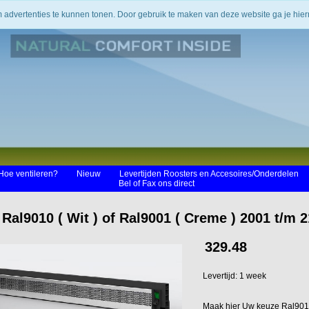
m advertenties te kunnen tonen. Door gebruik te maken van deze website ga je hi
Hoe ventileren?
Nieuw
Levertijden Roosters en Accesoires/Onderdelen
Bel of Fax ons direct
 Ral9010 ( Wit ) of Ral9001 ( Creme ) 2001 t/m
329.48
Levertijd: 1 week
Maak hier Uw keuze Ral901