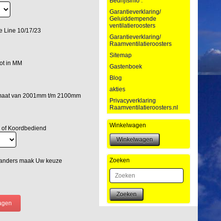
Bedrijfsinfo :
Garantieverklaring/
Geluiddempende
ventilatieroosters
e Line 10/17/23
Garantieverklaring/
Raamventilatieroosters
Sitemap
ot in MM
Gastenboek
Blog
akties
lmaat van 2001mm t/m 2100mm
Privacyverklaring
Raamventilatieroosters.nl
Winkelwagen
 of Koordbediend
Zoeken
 anders maak Uw keuze
Zoeken