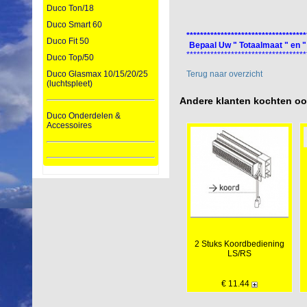
Duco Ton/18
Duco Smart 60
***********************************
Duco Fit 50
Bepaal Uw " Totaalmaat " en "
***********************************
Duco Top/50
Terug naar overzicht
Duco Glasmax 10/15/20/25
(luchtspleet)
Andere klanten kochten o
Duco Onderdelen &
Accessoires
2 Stuks Koordbediening
LS/RS
€ 11.44