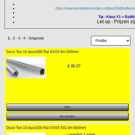
https://raamventilatieroosters.nl/files/5688/afbe
Tip : Kleur F1 = Ral900
Let op : Prijzen zi
1
-
2
-
3
-
4
-
Volgende
Duco Ton 10 duco300 Ral XXXX t/m 500mm
€
95.07
Duco Ton 10 duco300 Ral XXXX 501 t/m 600mm
Levertijd: 1 week