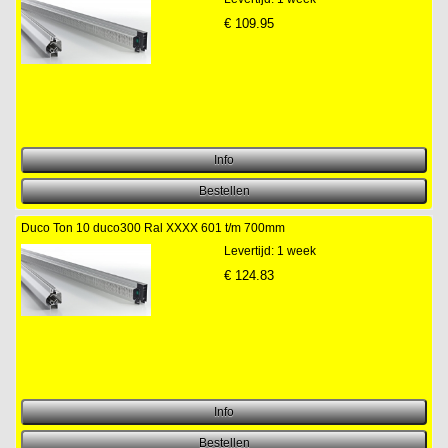
€
109.95
Duco Ton 10 duco300 Ral XXXX 601 t/m 700mm
Levertijd: 1 week
€
124.83