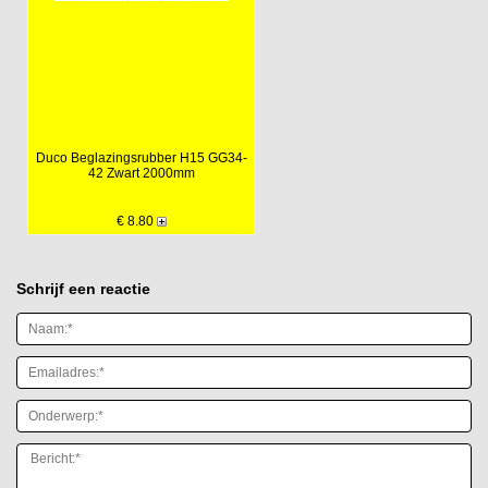
Duco Beglazingsrubber H15 GG34-
42 Zwart 2000mm
€ 8.80
Schrijf een reactie