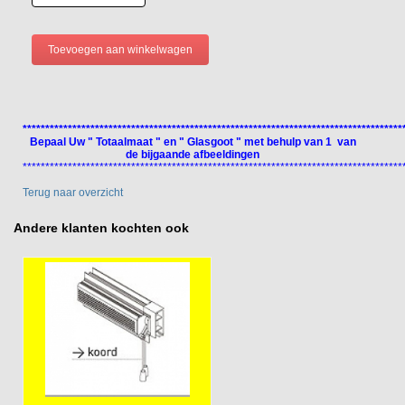
************************************************************************************
Bepaal Uw " Totaalmaat " en " Glasgoot " met behulp van 1 van
de bijgaande afbeeldingen
************************************************************************************
Terug naar overzicht
Andere klanten kochten ook