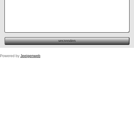
Powered by
Jeeigenweb
Duco Ton/10ZR
Duco Klep/15ZR
Duco Line/10/17/23ZR
Duco Flat/12ZR
Duco Fit 50ZR
Buitenprofiel Duco Fit 50ZR