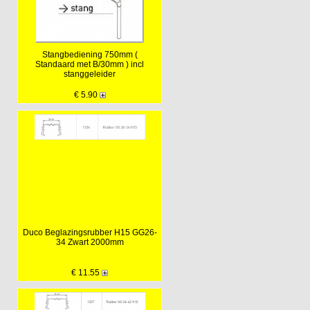
Stangbediening 750mm (
Standaard met B/30mm ) incl
stanggeleider
€ 5.90
Duco Beglazingsrubber H15 GG26-
34 Zwart 2000mm
€ 11.55