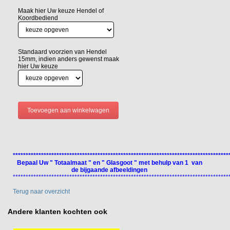
Maak hier Uw keuze Hendel of
Koordbediend
Standaard voorzien van Hendel
15mm, indien anders gewenst maak
hier Uw keuze
************************************************************************************
Bepaal Uw " Totaalmaat " en " Glasgoot " met behulp van 1 van
de bijgaande afbeeldingen
************************************************************************************
Terug naar overzicht
Andere klanten kochten ook