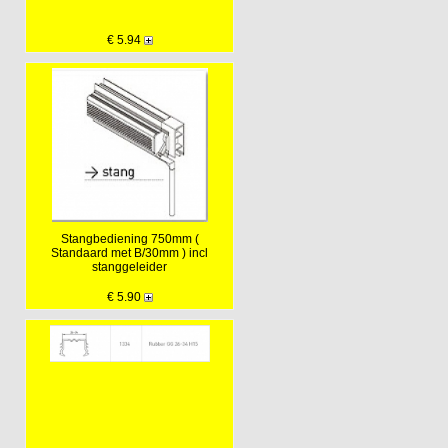
€ 5.94
Stangbediening 750mm (
Standaard met B/30mm ) incl
stanggeleider
€ 5.90