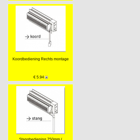
Koordbediening Rechts montage
€ 5.94
Stangbediening 750mm (