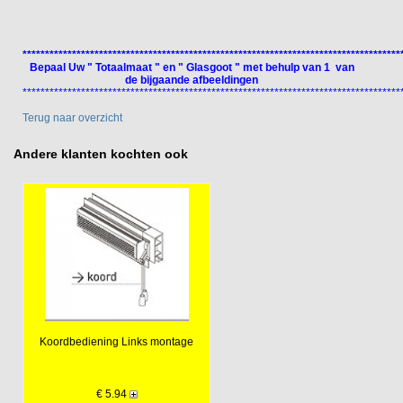
************************************************************************************
Bepaal Uw " Totaalmaat " en " Glasgoot " met behulp van 1 van
de bijgaande afbeeldingen
************************************************************************************
Terug naar overzicht
Andere klanten kochten ook
Koordbediening Links montage
€ 5.94