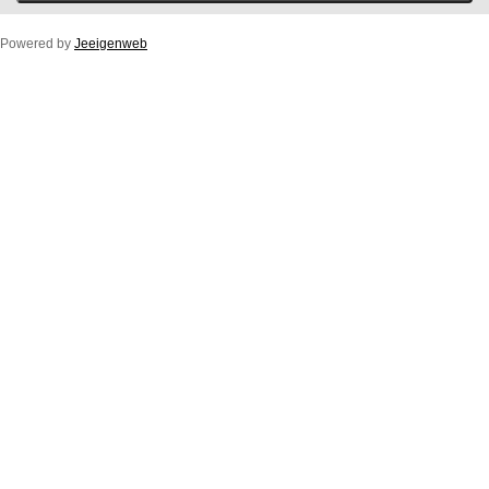
Powered by
Jeeigenweb
Duco Ton/10ZR
Duco Klep/15ZR
Duco Line/10/17/23ZR
Duco Flat/12ZR
Duco Fit 50ZR
Buitenprofiel Duco Fit 50ZR
Duco Top/50ZR
Buitenprofiel Standaard Duco Top 50ZR
Duco Glasmax/ZR 10/15/20/25 (luchtspleet)
Duco Ton/10