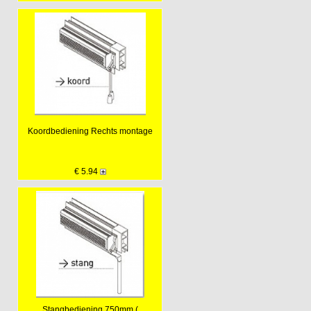
Koordbediening Rechts montage
€ 5.94
Stangbediening 750mm (