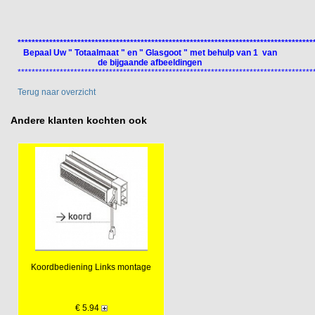
************************************************************************************
Bepaal Uw " Totaalmaat " en " Glasgoot " met behulp van 1 van
de bijgaande afbeeldingen
************************************************************************************
Terug naar overzicht
Andere klanten kochten ook
Koordbediening Links montage
€ 5.94