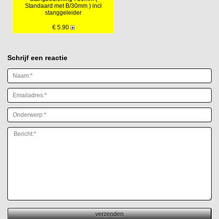
Standaard met B/30mm ) incl
stanggeleider
€ 5.90
Schrijf een reactie