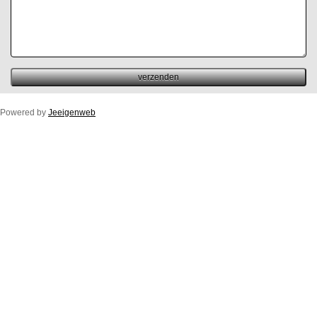
Powered by
Jeeigenweb
Duco Ton/10ZR
Duco Klep/15ZR
Duco Line/10/17/23ZR
Duco Flat/12ZR
Duco Fit 50ZR
Buitenprofiel Duco Fit 50ZR
Duco Top/50ZR