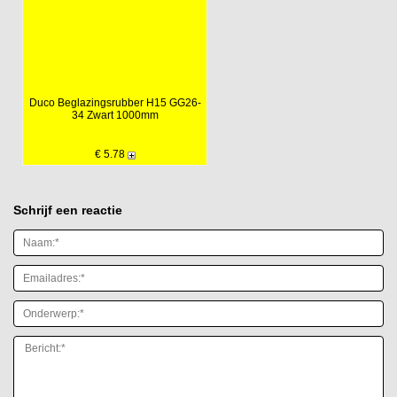
Duco Beglazingsrubber H15 GG26-
34 Zwart 1000mm
€ 5.78
Schrijf een reactie