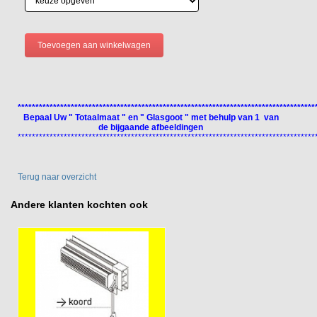
************************************************************************************
Bepaal Uw " Totaalmaat " en " Glasgoot " met behulp van 1 van
de bijgaande afbeeldingen
************************************************************************************
Terug naar overzicht
Andere klanten kochten ook