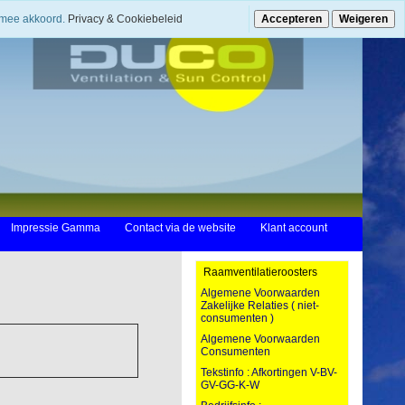
ermee akkoord.
Privacy & Cookiebeleid
Accepteren
Weigeren
Impressie Gamma
Contact via de website
Klant account
Raamventilatieroosters
Algemene Voorwaarden
Zakelijke Relaties ( niet-
consumenten )
Algemene Voorwaarden
Consumenten
Tekstinfo : Afkortingen V-BV-
GV-GG-K-W