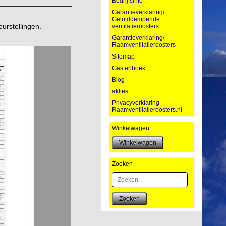
Bedrijfsinfo :
Garantieverklaring/
Geluiddempende
urstellingen.
ventilatieroosters
Garantieverklaring/
Raamventilatieroosters
Sitemap
Gastenboek
Blog
akties
Privacyverklaring
Raamventilatieroosters.nl
Winkelwagen
Zoeken
Zoeken