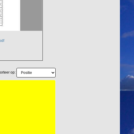
pdf
orteer op: