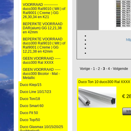
VOORRAAD ------------
duco300 Ral9010 ( Wit ) of
Ral9001 ( Creme ) GG
26,30,34 en K21
BEPERKTE VOORRAAD
DAR(alum) GG 12,21,38
en 42mm
BEPERKTE VOORRAAD
htt
duco300 Ral9010 ( Wit ) of
Ral9001 ( Creme ) GG
12,21,38 en 42mm
GEEN VOORRAAD -----
duco300 Ral XXXX
Vorige
-
1
-
2
-
3
-
4
-
Volgende
GEEN VOORRAAD -----
duco300 Bicolor - Mat -
Metallic
Duco Ton 10 duco300 Ral XXXX
Duco Klep/15
Duco Line 10/17/23
€
2
Duco Ton/18
Duco Smart 60
Duco Fit 50
Duco Top/50
Duco Glasmax 10/15/20/25