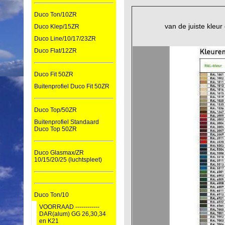
Duco Ton/10ZR
van de juiste kleur
Duco Klep/15ZR
Duco Line/10/17/23ZR
Duco Flat/12ZR
Duco Fit 50ZR
Buitenprofiel Duco Fit 50ZR
Duco Top/50ZR
Buitenprofiel Standaard
Duco Top 50ZR
Duco Glasmax/ZR
10/15/20/25 (luchtspleet)
Duco Ton/10
VOORRAAD ------------
DAR(alum) GG 26,30,34
en K21