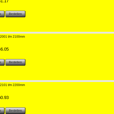
31.17
 2001 t/m 2100mm
46.05
 2101 t/m 2200mm
60.93