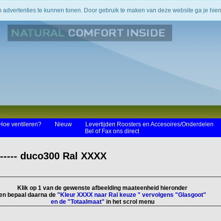
m advertenties te kunnen tonen. Door gebruik te maken van deze website ga je hi
Hoe ventileren?
Nieuw
Levertijden Roosters en Accesoires/Onderdelen
Bel of Fax ons direct
--- duco300 Ral XXXX
Klik op 1 van de gewenste afbeelding maateenheid hieronder
en bepaal daarna de
"Kleur XXXX naar Ral keuze " vervolgens "Glasgoot"
en de "Totaalmaat"
in het scrol menu