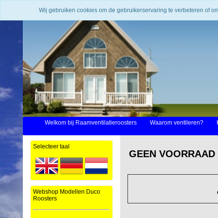
Wij gebruiken cookies om de gebruikerservaring te verbeteren of o
Welkom bij Raamventilatieroosters
Waarom ventileren?
Selecteer taal
GEEN VOORRAAD --
Webshop Modellen Duco
Roosters