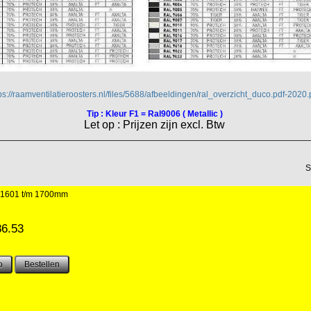
ps://raamventilatieroosters.nl/files/5688/afbeeldingen/ral_overzicht_duco.pdf-2020.
Tip : Kleur F1 = Ral9006 ( Metallic )
Let op : Prijzen zijn excl. Btw
S
 1601 t/m 1700mm
86.53