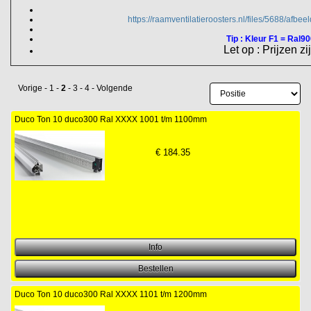
https://raamventilatieroosters.nl/files/5688/afbe
Tip : Kleur F1 = Ral900
Let op : Prijzen zi
Vorige
-
1
-
2
-
3
-
4
-
Volgende
Duco Ton 10 duco300 Ral XXXX 1001 t/m 1100mm
€
184.35
Duco Ton 10 duco300 Ral XXXX 1101 t/m 1200mm