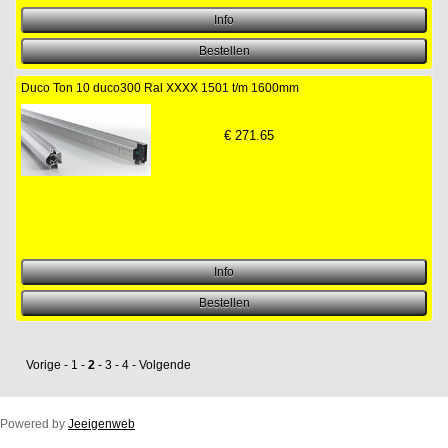
Duco Ton 10 duco300 Ral XXXX 1501 t/m 1600mm
€
271.65
Vorige
-
1
-
2
-
3
-
4
-
Volgende
Powered by
Jeeigenweb