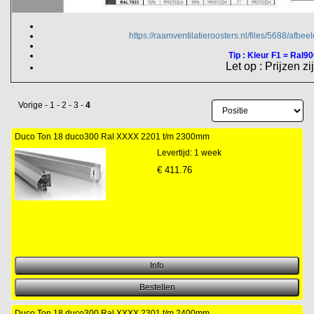
https://raamventilatieroosters.nl/files/5688/afbe
Tip : Kleur F1 = Ral900
Let op : Prijzen zi
Vorige
-
1
-
2
-
3
-
4
Duco Ton 18 duco300 Ral XXXX 2201 t/m 2300mm
Levertijd: 1 week
€
411.76
Duco Ton 18 duco300 Ral XXXX 2301 t/m 2400mm