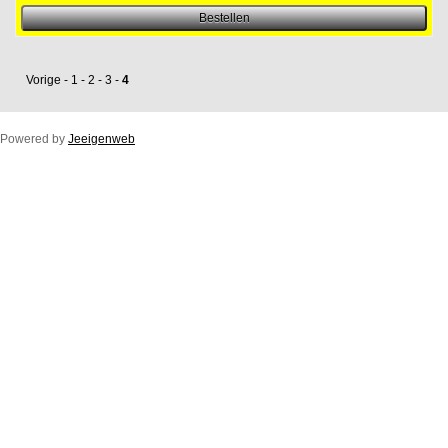
Vorige
-
1
-
2
-
3
-
4
Powered by
Jeeigenweb
Duco Ton/10ZR
Duco Klep/15ZR
Duco Line/10/17/23ZR
Duco Flat/12ZR
Duco Fit 50ZR
Buitenprofiel Duco Fit 50ZR
Duco Top/50ZR
Buitenprofiel Standaard Duco Top 50ZR