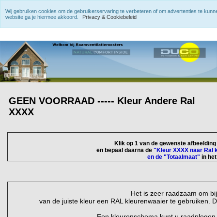
Wij gebruiken cookies om de gebruikerservaring te verbeteren of om advertenties te kun
website ga je hiermee akkoord.
Privacy & Cookiebeleid
GEEN VOORRAAD ----- Kleur Andere Ral
XXXX
Klik op 1 van de gewenste afbeeldin
en bepaal daarna de
"Kleur XXXX naar Ral 
en de "Totaalmaat"
in he
Het is zeer raadzaam om bi
van de juiste kleur een RAL kleurenwaaier te gebruiken. D
Een kleurenschema kunt u raadplegen v