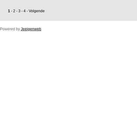
1
-
2
-
3
-
4
-
Volgende
Powered by
Jeeigenweb
Duco Ton/10ZR
Duco Klep/15ZR
Duco Line/10/17/23ZR
Duco Flat/12ZR
Duco Fit 50ZR
Buitenprofiel Duco Fit 50ZR
Duco Top/50ZR
Buitenprofiel Standaard Duco Top 50ZR
Duco Glasmax/ZR 10/15/20/25 (luchtspleet)