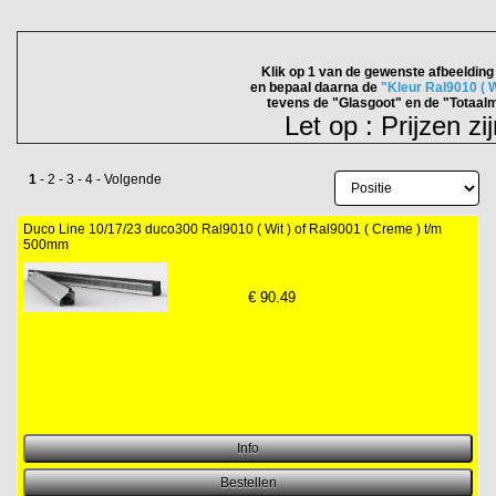
Klik op 1 van de gewenste afbeeldin
en bepaal daarna de
"Kleur Ral9010 ( W
tevens de
"Glasgoot" en de "Totaalm
Let op : Prijzen zi
1
-
2
-
3
-
4
-
Volgende
Duco Line 10/17/23 duco300 Ral9010 ( Wit ) of Ral9001 ( Creme ) t/m
500mm
€
90.49