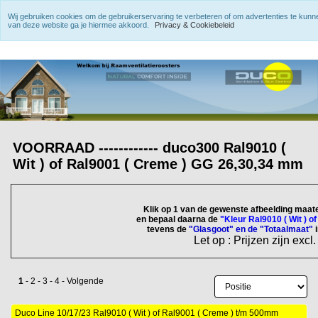
Wij gebruiken cookies om de gebruikerservaring te verbeteren of om advertenties te kun
van deze website ga je hiermee akkoord.
Privacy & Cookiebeleid
VOORRAAD ------------ duco300 Ral9010 (
Wit ) of Ral9001 ( Creme ) GG 26,30,34 mm
Klik op 1 van de gewenste afbeelding maat
en bepaal daarna de
"Kleur Ral9010 ( Wit ) o
tevens de
"Glasgoot" en de "Totaalmaat"
Let op : Prijzen zijn excl
1
-
2
-
3
-
4
-
Volgende
Duco Line 10/17/23 Ral9010 ( Wit ) of Ral9001 ( Creme ) t/m 500mm