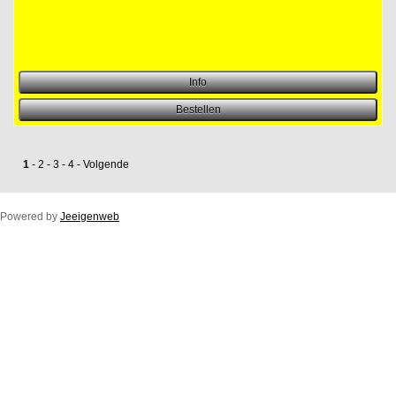
1
-
2
-
3
-
4
-
Volgende
Powered by
Jeeigenweb
Duco Ton/10ZR
Duco Klep/15ZR
Duco Line/10/17/23ZR
Duco Flat/12ZR