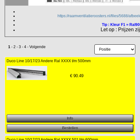
https://raamventilatieroosters.nl/files/5688/afbe
Tip : Kleur F1 = Ral900
Let op : Prijzen zi
1
-
2
-
3
-
4
-
Volgende
Duco Line 10/17/23 Andere Ral XXXX t/m 500mm
€
90.49
Duco Line 10/17/23 Andere Ral XXXX 501 t/m 600mm