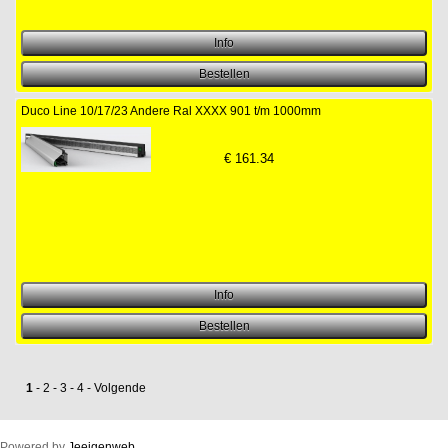
Duco Line 10/17/23 Andere Ral XXXX 901 t/m 1000mm
€
161.34
1
-
2
-
3
-
4
-
Volgende
Powered by
Jeeigenweb