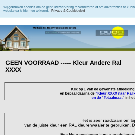
Wij gebruiken cookies om de gebruikerservaring te verbeteren of om advertenties te kun
website ga je hiermee akkoord.
Privacy & Cookiebeleid
GEEN VOORRAAD ----- Kleur Andere Ral
XXXX
Klik op 1 van de gewenste afbeeldin
en bepaal daarna de
"Kleur XXXX naar Ral 
en de "Totaalmaat"
in he
Het is zeer raadzaam om bi
van de juiste kleur een RAL kleurenwaaier te gebruiken. D
Een kleurenschema kunt u raadplegen v