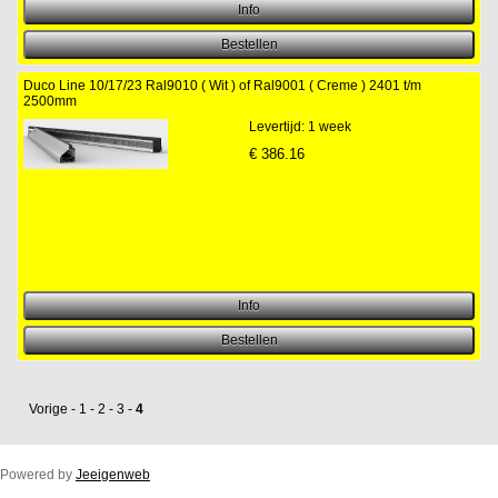
Duco Line 10/17/23 Ral9010 ( Wit ) of Ral9001 ( Creme ) 2401 t/m
2500mm
Levertijd: 1 week
€
386.16
Vorige
-
1
-
2
-
3
-
4
Powered by
Jeeigenweb