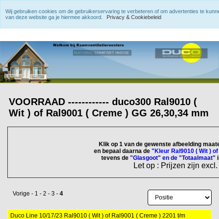
Wij gebruiken cookies om de gebruikerservaring te verbeteren of om advertenties te kun
van deze website ga je hiermee akkoord.
Privacy & Cookiebeleid
VOORRAAD ------------ duco300 Ral9010 (
Wit ) of Ral9001 ( Creme ) GG 26,30,34 mm
Klik op 1 van de gewenste afbeelding maat
en bepaal daarna de
"Kleur Ral9010 ( Wit ) o
tevens de
"Glasgoot" en de "Totaalmaat"
Let op : Prijzen zijn excl
Vorige
-
1
-
2
-
3
-
4
Duco Line 10/17/23 Ral9010 ( Wit ) of Ral9001 ( Creme ) 2201 t/m